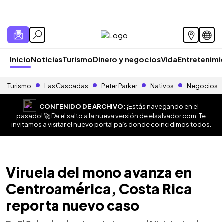
Inicio
Noticias
Turismo
Dinero y negocios
Vida
Entretenim
Turismo
Las Cascadas
Peter Parker
Nativos
Negocios
CONTENIDO DE ARCHIVO:
¡Estás navegando en el
pasado! 🚀 Da el salto a la nueva versión de
elsalvador.com
. Te
invitamos a visitar el nuevo portal país donde coincidimos todos.
Viruela del mono avanza en
Centroamérica, Costa Rica
reporta nuevo caso