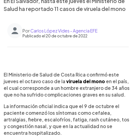
En El Salvador, hasta este jueves el Ministerio de
Salud ha reportado 11 casos de viruela del mono
Por
Carlos López Vides - Agencia EFE
Publicado el 20 de octubre de 2022
0:00
►
Escuchar artículo
El Ministerio de Salud de Costa Rica confirmó este
jueves el octavo caso de la
viruela del mono
en el país,
el cual corresponde a un hombre extranjero de 34 años
que no ha sufrido complicaciones graves en su salud.
La información oficial indica que el 9 de octubre el
paciente comenzó los síntomas como cefalea,
artralgias, fiebre, escalofríos, fatiga, rash cutáneo, tos
y congestión nasal, y que en la actualidad no se
encuentra hospitalizado.