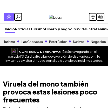
Inicio
Noticias
Turismo
Dinero y negocios
Vida
Entretenim
Turismo
Las Cascadas
Peter Parker
Nativos
Negocios
CONTENIDO DE ARCHIVO:
¡Estás navegando en el
pasado! 🚀 Da el salto a la nueva versión de
elsalvador.com
. Te
invitamos a visitar el nuevo portal país donde coincidimos todos.
Viruela del mono también
provoca estas lesiones poco
frecuentes