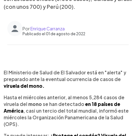
(con unos 700) y Perú (200).
Por
Enrique Carranza
Publicado el 01 de agosto de 2022
0:00
►
Escuchar artículo
El Ministerio de Salud de El Salvador está en "alerta" y
preparado ante la eventual ocurrencia de casos de
viruela del mono.
Hasta el miércoles anterior, al menos 5,284 casos de
viruela del
mono
se han detectado
en 18 países de
América
, casi un tercio del total mundial, informó este
miércoles la Organización Panamericana de la Salud
(OPS).
Te puede interesar:
¿Protege el condón? Viruela del