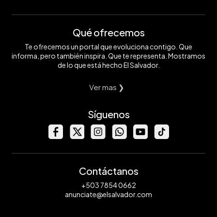
Qué ofrecemos
Te ofrecemos un portal que evoluciona contigo. Que
informa, pero también inspira. Que te representa. Mostramos
de lo que está hecho El Salvador.
Ver mas ❯
Síguenos
Contáctanos
+503 7854 0662
anunciate@elsalvador.com