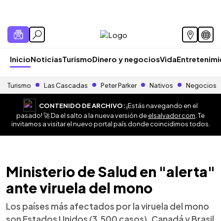
Inicio
Noticias
Turismo
Dinero y negocios
Vida
Entretenim
Turismo
Las Cascadas
Peter Parker
Nativos
Negocios
CONTENIDO DE ARCHIVO:
¡Estás navegando en el
pasado! 🚀 Da el salto a la nueva versión de
elsalvador.com
. Te
invitamos a visitar el nuevo portal país donde coincidimos todos.
Ministerio de Salud en "alerta"
ante viruela del mono
Los países más afectados por la viruela del mono
son Estados Unidos (3.500 casos), Canadá y Brasil