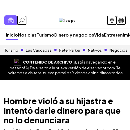
Inicio
Noticias
Turismo
Dinero y negocios
Vida
Entretenim
Turismo
Las Cascadas
Peter Parker
Nativos
Negocios
CONTENIDO DE ARCHIVO:
¡Estás navegando en el
pasado! 🚀 Da el salto a la nueva versión de
elsalvador.com
. Te
invitamos a visitar el nuevo portal país donde coincidimos todos.
Hombre violó a su hijastra e
intentó darle dinero para que
no lo denunciara