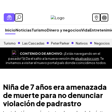
Inicio
Noticias
Turismo
Dinero y negocios
Vida
Entretenim
Turismo
Las Cascadas
Peter Parker
Nativos
Negocios
CONTENIDO DE ARCHIVO:
¡Estás navegando en el
pasado! 🚀 Da el salto a la nueva versión de
elsalvador.com
. Te
invitamos a visitar el nuevo portal país donde coincidimos todos.
Niña de 7 años era amenazada
de muerte para no denunciar
violación de padrastro