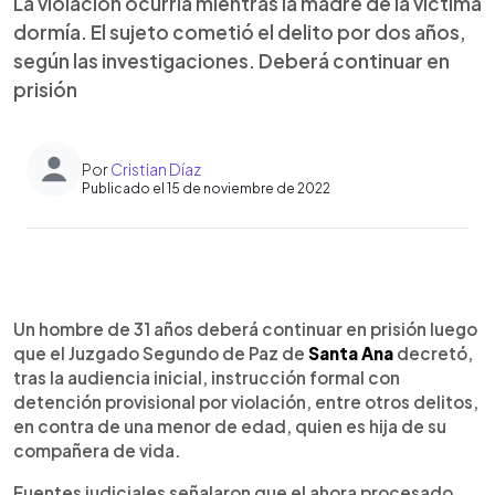
La violación ocurría mientras la madre de la víctima
dormía. El sujeto cometió el delito por dos años,
según las investigaciones. Deberá continuar en
prisión
Por
Cristian Díaz
Publicado el 15 de noviembre de 2022
0:00
►
Escuchar artículo
Un hombre de 31 años deberá continuar en prisión luego
que el Juzgado Segundo de Paz de
Santa Ana
decretó,
tras la audiencia inicial, instrucción formal con
detención provisional por violación, entre otros delitos,
en contra de una menor de edad, quien es hija de su
compañera de vida.
Fuentes judiciales señalaron que el ahora procesado