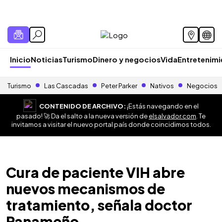
Inicio
Noticias
Turismo
Dinero y negocios
Vida
Entretenim
Turismo
Las Cascadas
Peter Parker
Nativos
Negocios
CONTENIDO DE ARCHIVO:
¡Estás navegando en el
pasado! 🚀 Da el salto a la nueva versión de
elsalvador.com
. Te
invitamos a visitar el nuevo portal país donde coincidimos todos.
Cura de paciente VIH abre
nuevos mecanismos de
tratamiento, señala doctor
Panameño