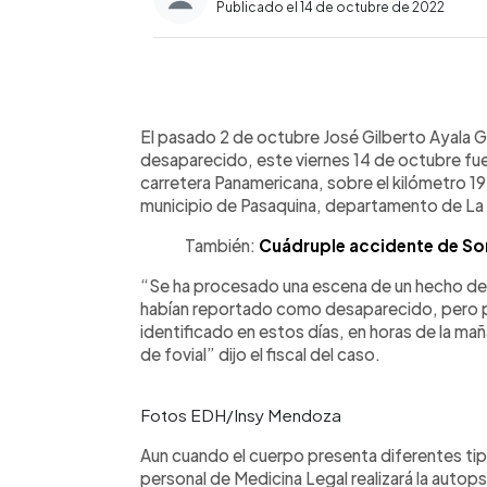
Publicado el 14 de octubre de 2022
0:00
Facebook
Twitter
►
Escuchar artículo
El pasado 2 de octubre José Gilberto Ayala 
desaparecido, este viernes 14 de octubre fue 
carretera Panamericana, sobre el kilómetro 19
municipio de Pasaquina, departamento de La
También:
Cuádruple accidente de Son
“Se ha procesado una escena de un hecho de t
habían reportado como desaparecido, pero por
identificado en estos días, en horas de la mañ
de fovial” dijo el fiscal del caso.
Fotos EDH/Insy Mendoza
Aun cuando el cuerpo presenta diferentes tip
personal de Medicina Legal realizará la auto