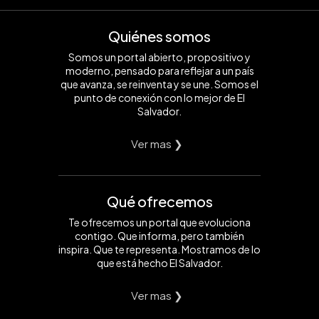
Quiénes somos
Somos un portal abierto, propositivo y
moderno, pensado para reflejar a un país
que avanza, se reinventa y se une. Somos el
punto de conexión con lo mejor de El
Salvador.
Ver mas ❯
Qué ofrecemos
Te ofrecemos un portal que evoluciona
contigo. Que informa, pero también
inspira. Que te representa. Mostramos de lo
que está hecho El Salvador.
Ver mas ❯