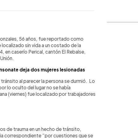
WhatsApp
Copiar link
Gonzales, 56 años, fue reportado como
localizado sin vida a un costado de la
4, en caserío Perical, cantón El Rebalse,
 Unión.
sonate deja dos mujeres lesionadas
ránsito al parecer la persona se durmió. Lo
 lo oculto del lugar no se había
ana (viernes) fue localizado por trabajadores
os de trauma en un hecho de tránsito,
psia correspondiente “por cuestiones que se