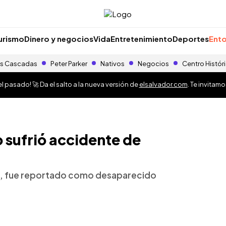
urismo
Dinero y negocios
Vida
Entretenimiento
Deportes
Ento
s Cascadas
Peter Parker
Nativos
Negocios
Centro Histór
 pasado! 🚀 Da el salto a la nueva versión de
elsalvador.com
. Te invitam
 sufrió accidente de
os, fue reportado como desaparecido