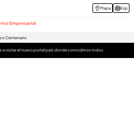
Mapa
Esp
rno Empresarial
ico Centenario
os a visitar el nuevo portal país donde coincidimos todos.