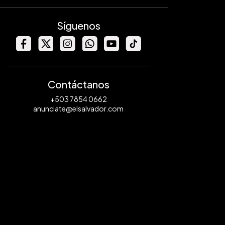
Síguenos
Contáctanos
+503 7854 0662
anunciate@elsalvador.com