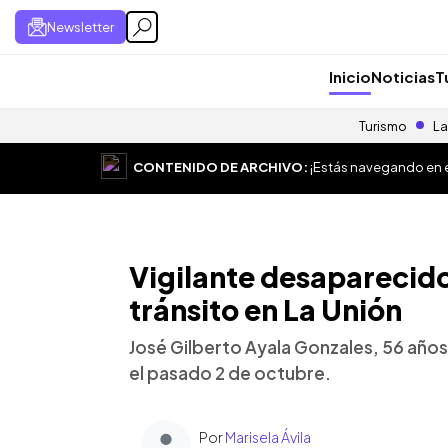
Newsletter
Inicio
Noticias
T
Turismo
La
CONTENIDO DE ARCHIVO:
¡Estás navegando en el
Vigilante desaparecido
tránsito en La Unión
José Gilberto Ayala Gonzales, 56 añ
el pasado 2 de octubre.
Por
Marisela Ávila