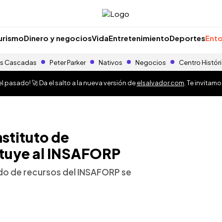
urismo
Dinero y negocios
Vida
Entretenimiento
Deportes
Ento
s Cascadas
Peter Parker
Nativos
Negocios
Centro Histór
 pasado! 🚀 Da el salto a la nueva versión de
elsalvador.com
. Te invitam
nstituto de
ituye al INSAFORP
ado de recursos del INSAFORP se