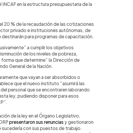
 INCAF en la estructura presupuestaria de la
l 20 % de la recaudación de las cotizaciones
ctor privado e instituciones autónomas, de
e destinarán para programas de capacitación.
usivamente” a cumplir los objetivos
isminución de los niveles de pobreza,
 forma que determine” la Dirección de
ondo General de la Nación.
claramente que vayan a ser absorbidos o
blece que el nuevo instituto “asumirá las
 del personal que se encontraren laborando
 esta ley, pudiendo disponer para esos
RP”.
ión de la ley en el Órgano Legislativo,
AFORP
presentaron sus renuncias
y gestionaron
é sucedería con sus puestos de trabajo.