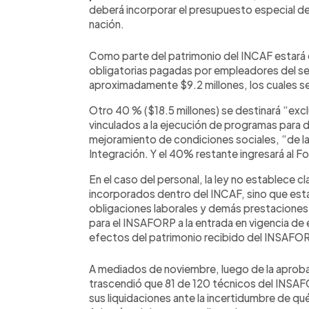
deberá incorporar el presupuesto especial del
nación.
Como parte del patrimonio del INCAF estará e
obligatorias pagadas por empleadores del se
aproximadamente $9.2 millones, los cuales s
Otro 40 % ($18.5 millones) se destinará “excl
vinculados a la ejecución de programas para d
mejoramiento de condiciones sociales, “de la
Integración. Y el 40% restante ingresará al F
En el caso del personal, la ley no establece 
incorporados dentro del INCAF, sino que esta
obligaciones laborales y demás prestaciones
para el INSAFORP a la entrada en vigencia de
efectos del patrimonio recibido del INSAFO
A mediados de noviembre, luego de la aprobac
trascendió que 81 de 120 técnicos del INS
sus liquidaciones ante la incertidumbre de qu