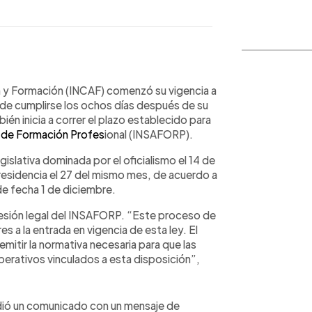
WhatsApp
Copiar link
n y Formación (INCAF) comenzó su vigencia a
 de cumplirse los ochos días después de su
bién inicia a correr el plazo establecido para
o de Formación Profes
ional (INSAFORP).
islativa dominada por el oficialismo el 14 de
residencia el 27 del mismo mes, de acuerdo a
 de fecha 1 de diciembre.
cesión legal del INSAFORP. “Este proceso de
es a la entrada en vigencia de esta ley. El
mitir la normativa necesaria para que las
perativos vinculados a esta disposición”,
dió un comunicado con un mensaje de