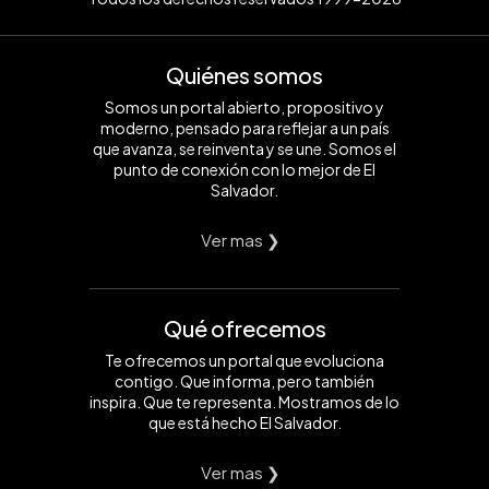
Quiénes somos
Somos un portal abierto, propositivo y
moderno, pensado para reflejar a un país
que avanza, se reinventa y se une. Somos el
punto de conexión con lo mejor de El
Salvador.
Ver mas ❯
Qué ofrecemos
Te ofrecemos un portal que evoluciona
contigo. Que informa, pero también
inspira. Que te representa. Mostramos de lo
que está hecho El Salvador.
Ver mas ❯