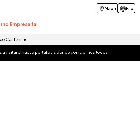
Mapa
Esp
rno Empresarial
ico Centenario
os a visitar el nuevo portal país donde coincidimos todos.