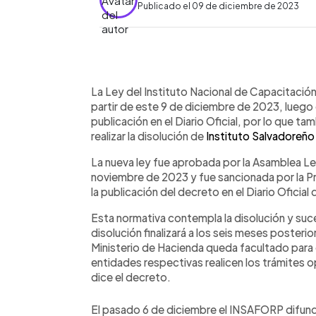
Publicado el 09 de diciembre de 2023
0:00
Facebook
Twitter
►
Escuchar artículo
La Ley del Instituto Nacional de Capacitació
partir de este 9 de diciembre de 2023, luego
publicación en el Diario Oficial, por lo que tam
realizar la disolución de
Instituto Salvadoreñ
La nueva ley fue aprobada por la Asamblea Leg
noviembre de 2023 y fue sancionada por la P
la publicación del decreto en el Diario Oficial
Esta normativa contempla la disolución y su
disolución finalizará a los seis meses posterior
Ministerio de Hacienda queda facultado para e
entidades respectivas realicen los trámites o
dice el decreto.
El pasado 6 de diciembre el INSAFORP difun