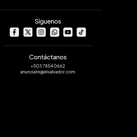
Síguenos
Contáctanos
+503 7854 0662
anunciate@elsalvador.com