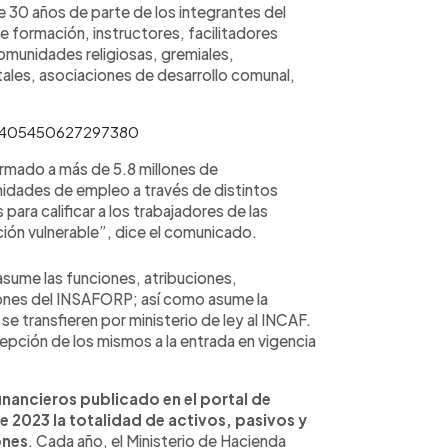
 30 años de parte de los integrantes del
 formación, instructores, facilitadores
omunidades religiosas, gremiales,
les, asociaciones de desarrollo comunal,
732405450627297380
ormado a más de 5.8 millones de
idades de empleo a través de distintos
ara calificar a los trabajadores de las
ión vulnerable”, dice el comunicado.
asume las funciones, atribuciones,
ones del INSAFORP; así como asume la
se transfieren por ministerio de ley al INCAF.
epción de los mismos a la entrada en vigencia
inancieros publicado en el portal de
e 2023 la totalidad de activos, pasivos y
ones
. Cada año, el Ministerio de Hacienda