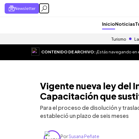
Newsletter
Inicio
Noticias
T
Turismo
La
CONTENIDO DE ARCHIVO:
¡Estás navegando en el
Vigente nueva ley del I
Capacitación que sust
Para el proceso de disolución y trasl
estableció un plazo de seis meses
Por
Susana Peñate