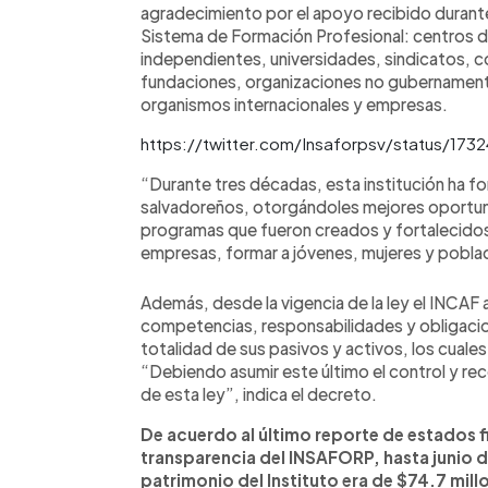
agradecimiento por el apoyo recibido durante
Sistema de Formación Profesional: centros de
independientes, universidades, sindicatos, c
fundaciones, organizaciones no gubernamenta
organismos internacionales y empresas.
https://twitter.com/Insaforpsv/status/1
“Durante tres décadas, esta institución ha f
salvadoreños, otorgándoles mejores oportun
programas que fueron creados y fortalecidos p
empresas, formar a jóvenes, mujeres y poblac
Además, desde la vigencia de la ley el INCAF 
competencias, responsabilidades y obligaci
totalidad de sus pasivos y activos, los cuales 
“Debiendo asumir este último el control y rec
de esta ley”, indica el decreto.
De acuerdo al último reporte de estados f
transparencia del INSAFORP, hasta junio d
patrimonio del Instituto era de $74.7 mill