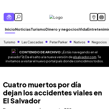
Inicio
Noticias
Turismo
Dinero y negocios
Vida
Entretenim
Turismo
Las Cascadas
Peter Parker
Nativos
Negocios
CONTENIDO DE ARCHIVO:
¡Estás navegando en el
pasado! 🚀 Da el salto a la nueva versión de
elsalvador.com
. Te
invitamos a visitar el nuevo portal país donde coincidimos todos.
Cuatro muertos por día
dejan los accidentes viales en
El Salvador