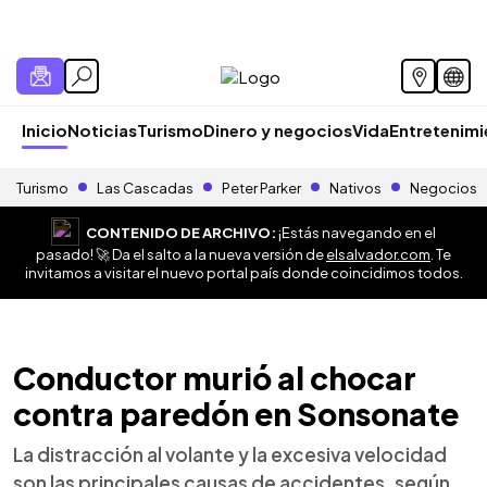
Inicio
Noticias
Turismo
Dinero y negocios
Vida
Entretenim
Turismo
Las Cascadas
Peter Parker
Nativos
Negocios
CONTENIDO DE ARCHIVO:
¡Estás navegando en el
pasado! 🚀 Da el salto a la nueva versión de
elsalvador.com
. Te
invitamos a visitar el nuevo portal país donde coincidimos todos.
Conductor murió al chocar
contra paredón en Sonsonate
La distracción al volante y la excesiva velocidad
son las principales causas de accidentes, según