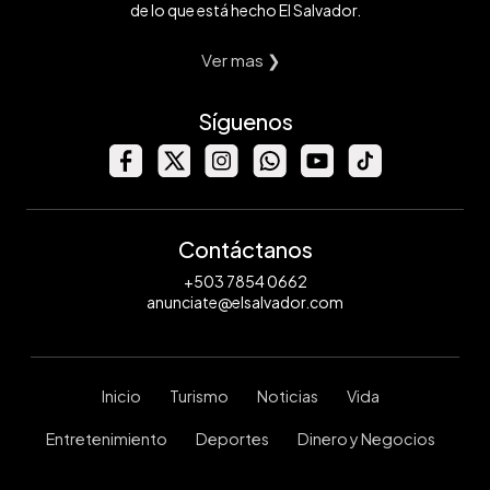
de lo que está hecho El Salvador.
Ver mas ❯
Síguenos
Contáctanos
+503 7854 0662
anunciate@elsalvador.com
Inicio
Turismo
Noticias
Vida
Entretenimiento
Deportes
Dinero y Negocios