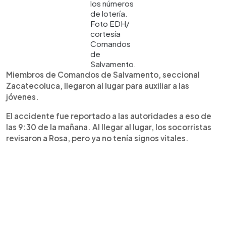
los números
de lotería.
Foto EDH/
cortesía
Comandos
de
Salvamento.
Miembros de Comandos de Salvamento, seccional
Zacatecoluca, llegaron al lugar para auxiliar a las
jóvenes.
El accidente fue reportado a las autoridades a eso de
las 9:30 de la mañana. Al llegar al lugar, los socorristas
revisaron a Rosa, pero ya no tenía signos vitales.