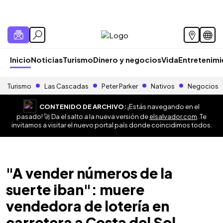
Inicio
Noticias
Turismo
Dinero y negocios
Vida
Entretenim
Turismo
Las Cascadas
Peter Parker
Nativos
Negocios
CONTENIDO DE ARCHIVO:
¡Estás navegando en el
pasado! 🚀 Da el salto a la nueva versión de
elsalvador.com
. Te
invitamos a visitar el nuevo portal país donde coincidimos todos.
"A vender números de la
suerte iban": muere
vendedora de lotería en
carretera a Costa del Sol