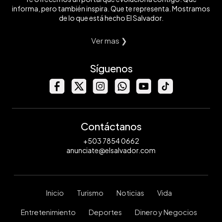
informa, pero también inspira. Que te representa. Mostramos
de lo que está hecho El Salvador.
Ver mas ❯
Síguenos
Contáctanos
+503 7854 0662
anunciate@elsalvador.com
Inicio
Turismo
Noticias
Vida
Entretenimiento
Deportes
Dinero y Negocios