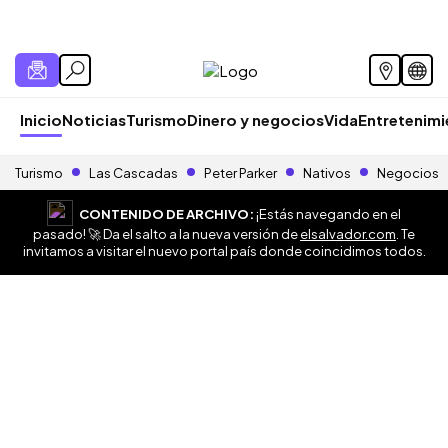
Inicio
Noticias
Turismo
Dinero y negocios
Vida
Entretenim
Turismo
Las Cascadas
Peter Parker
Nativos
Negocios
CONTENIDO DE ARCHIVO:
¡Estás navegando en el
pasado! 🚀 Da el salto a la nueva versión de
elsalvador.com
. Te
invitamos a visitar el nuevo portal país donde coincidimos todos.