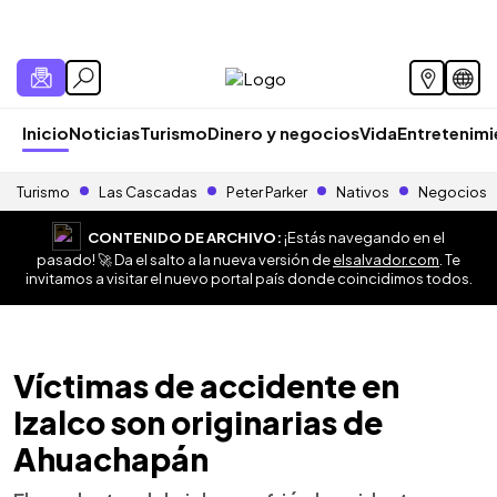
Inicio
Noticias
Turismo
Dinero y negocios
Vida
Entretenim
Turismo
Las Cascadas
Peter Parker
Nativos
Negocios
CONTENIDO DE ARCHIVO:
¡Estás navegando en el
pasado! 🚀 Da el salto a la nueva versión de
elsalvador.com
. Te
invitamos a visitar el nuevo portal país donde coincidimos todos.
Víctimas de accidente en
Izalco son originarias de
Ahuachapán