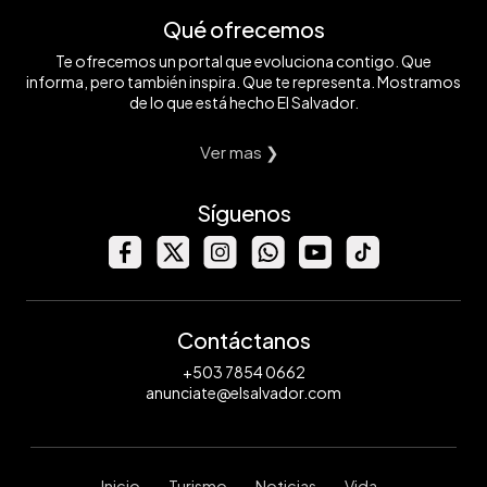
Qué ofrecemos
Te ofrecemos un portal que evoluciona contigo. Que
informa, pero también inspira. Que te representa. Mostramos
de lo que está hecho El Salvador.
Ver mas ❯
Síguenos
Contáctanos
+503 7854 0662
anunciate@elsalvador.com
Inicio
Turismo
Noticias
Vida