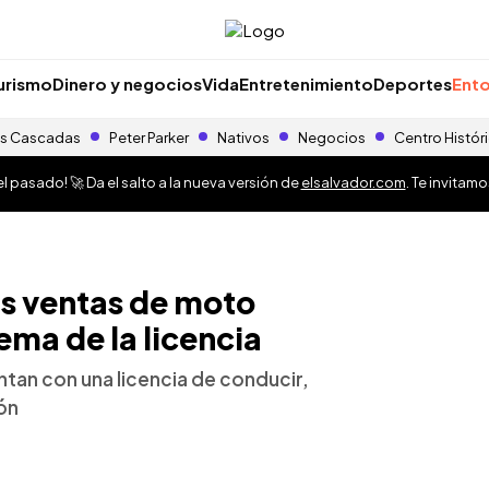
urismo
Dinero y negocios
Vida
Entretenimiento
Deportes
Ento
s Cascadas
Peter Parker
Nativos
Negocios
Centro Histór
 pasado! 🚀 Da el salto a la nueva versión de
elsalvador.com
. Te invitam
as ventas de moto
tema de la licencia
tan con una licencia de conducir,
ión