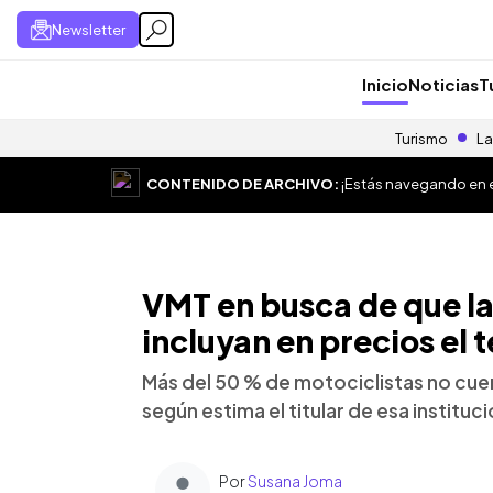
Newsletter
Inicio
Noticias
T
Turismo
La
CONTENIDO DE ARCHIVO:
¡Estás navegando en el
VMT en busca de que l
incluyan en precios el 
Más del 50 % de motociclistas no cuen
según estima el titular de esa instituc
Por
Susana Joma