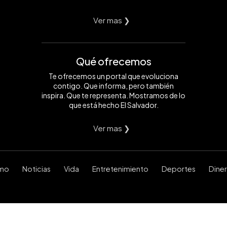
Ver mas ❯
Qué ofrecemos
Te ofrecemos un portal que evoluciona
contigo. Que informa, pero también
inspira. Que te representa. Mostramos de lo
que está hecho El Salvador.
Ver mas ❯
smo
Noticias
Vida
Entretenimiento
Deportes
Dine