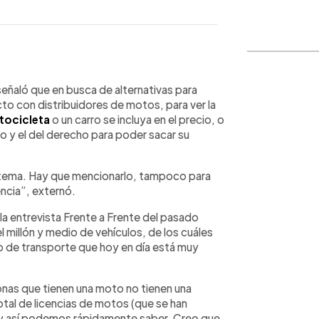
WhatsApp
Copiar link
señaló que en busca de alternativas para
cto con distribuidores de motos, para ver la
tocicleta
o un carro se incluya en el precio, o
do y el del derecho para poder sacar su
e tema. Hay que mencionarlo, tampoco para
encia”, externó.
la entrevista Frente a Frente del pasado
el millón y medio de vehículos, de los cuáles
de transporte que hoy en día está muy
sonas que tienen una moto no tienen una
tal de licencias de motos (que se han
 y así podemos rápidamente saber. Creo que