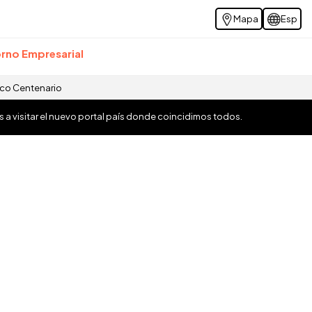
Mapa
Esp
rno Empresarial
ico Centenario
os a visitar el nuevo portal país donde coincidimos todos.