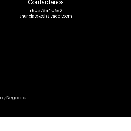
Contáctanos
+503 7854 0662
anunciate@elsalvador.com
ro y Negocios