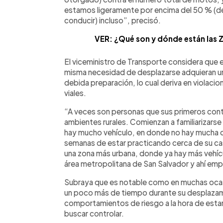
estamos ligeramente por encima del 50 % (de 
conducir) incluso”, precisó.
VER: ¿Qué son y dónde están las Z
El viceministro de Transporte considera que 
misma necesidad de desplazarse adquieran una
debida preparación, lo cual deriva en violacio
viales.
“A veces son personas que sus primeros cont
ambientes rurales. Comienzan a familiarizarse 
hay mucho vehículo, en donde no hay mucha c
semanas de estar practicando cerca de su casa
una zona más urbana, donde ya hay más vehíc
área metropolitana de San Salvador y ahí empi
Subraya que es notable como en muchas ocasi
un poco más de tiempo durante su desplazam
comportamientos de riesgo a la hora de estar 
buscar controlar.