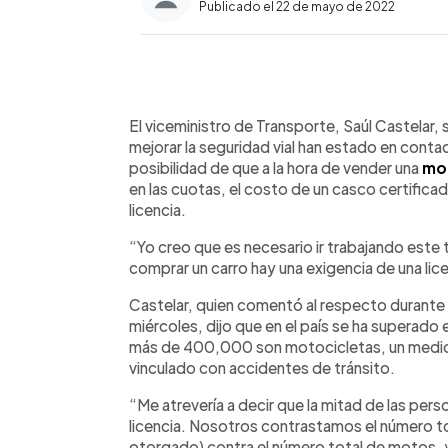
Publicado el 22 de mayo de 2022
0:00
Facebook
Twitter
►
Escuchar artículo
El viceministro de Transporte, Saúl Castelar, 
mejorar la seguridad vial han estado en conta
posibilidad de que a la hora de vender una
mo
en las cuotas, el costo de un casco certifica
licencia.
“Yo creo que es necesario ir trabajando est
comprar un carro hay una exigencia de una lic
Castelar, quien comentó al respecto durante 
miércoles, dijo que en el país se ha superado 
más de 400,000 son motocicletas, un medio 
vinculado con accidentes de tránsito.
“Me atrevería a decir que la mitad de las per
licencia. Nosotros contrastamos el número to
otorgado) contra el número total de motos,