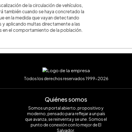
calización de la circulación de vehículos,
rá también cuando se haya concretado la
 que en la medida que vayan detectando
s y aplicando multas directamente a las
s en el comportamiento de la población.
Todos los derechos reservados 1999-2026
Quiénes somos
Somos un portal abierto, propositivo y
moderno, pensado para reflejar a un país
que avanza, se reinventa y se une. Somos el
punto de conexión con lo mejor de El
Salvador.