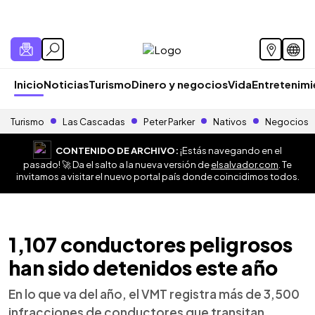
Inicio
Noticias
Turismo
Dinero y negocios
Vida
Entretenim
Turismo
Las Cascadas
Peter Parker
Nativos
Negocios
CONTENIDO DE ARCHIVO:
¡Estás navegando en el
pasado! 🚀 Da el salto a la nueva versión de
elsalvador.com
. Te
invitamos a visitar el nuevo portal país donde coincidimos todos.
1,107 conductores peligrosos
han sido detenidos este año
En lo que va del año, el VMT registra más de 3,500
infracciones de conductores que transitan