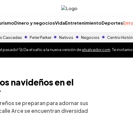
urismo
Dinero y negocios
Vida
Entretenimiento
Deportes
Ento
s Cascadas
Peter Parker
Nativos
Negocios
Centro Histór
 pasado! 🚀 Da el salto a la nueva versión de
elsalvador.com
. Te invitam
nos navideños en el
r
oreños se preparan para adornar sus
calle Arce se encuentran diversidad