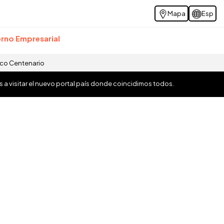
Mapa
Esp
rno Empresarial
ico Centenario
os a visitar el nuevo portal país donde coincidimos todos.