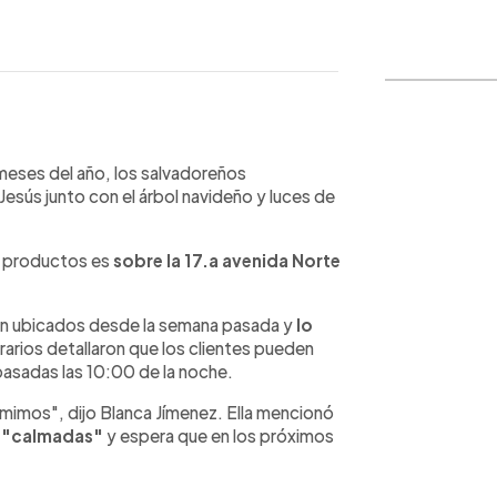
WhatsApp
Copiar link
meses del año, los salvadoreños
Jesús junto con el árbol navideño y luces de
os productos es
sobre la 17.a avenida Norte
n ubicados desde la semana pasada y
lo
rarios detallaron que los clientes pueden
pasadas las 10:00 de la noche.
mimos", dijo Blanca Jímenez. Ella mencionó
o "calmadas"
y espera que en los próximos