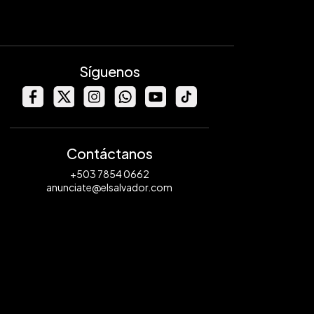
Síguenos
Contáctanos
+503 7854 0662
anunciate@elsalvador.com