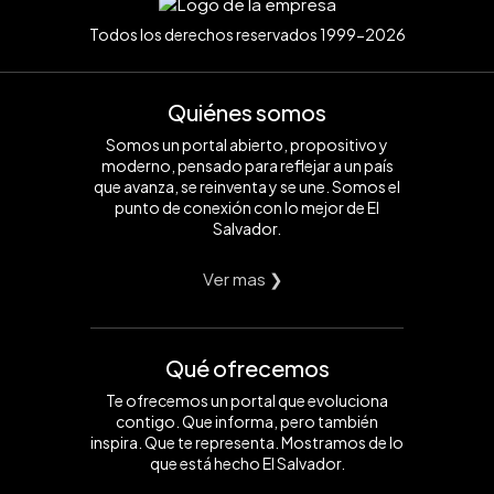
Todos los derechos reservados 1999-2026
Quiénes somos
Somos un portal abierto, propositivo y
moderno, pensado para reflejar a un país
que avanza, se reinventa y se une. Somos el
punto de conexión con lo mejor de El
Salvador.
Ver mas ❯
Qué ofrecemos
Te ofrecemos un portal que evoluciona
contigo. Que informa, pero también
inspira. Que te representa. Mostramos de lo
que está hecho El Salvador.