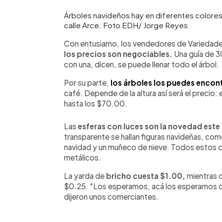
Árboles navideños hay en diferentes colores
calle Arce. Foto EDH/ Jorge Reyes
Con entusiamo, los vendedores de Variedades
los precios son negociables.
Una guía de 
con una, dicen, se puede llenar todo el árbol.
Por su parte,
los árboles los puedes encon
café. Depende de la altura así será el precio
hasta los $70.00.
Las
esferas con luces son la novedad este
transparente se hallan figuras navideñas, com
navidad y un muñeco de nieve. Todos estos c
metálicos.
La yarda de
bricho cuesta $1.00,
mientras q
$0.25. "Los esperamos, acá los esperamos c
dijeron unos comerciantes.