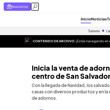
Newsletter
Inicio
Noticias
T
Turismo
La
CONTENIDO DE ARCHIVO:
¡Estás navegando en el
Inicia la venta de ador
centro de San Salvado
Con la llegada de Navidad, los salvad
casas con diversos productos y en la 
de adornos.