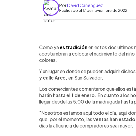
Por
David Cañenguez
Publicado el 17 de noviembre de 2022
0:00
Facebook
Twitter
►
Escuchar artículo
Como ya
es tradición
en estos dos últimos 
acostumbran a colocar el nacimiento del niño 
colores.
Y un lugar en donde se pueden adquirir dich
y calle Arce,
en San Salvador.
Los comerciantes comentaron que ellos está
harán hasta el 1 de enero.
En cuanto a los ho
llegar desde las 5:00 de la madrugada hasta 
"Nosotros estamos aquí todo el día, aquí dor
que, por el momento, las
ventas han estad
días la afluencia de compradores sea mayor.