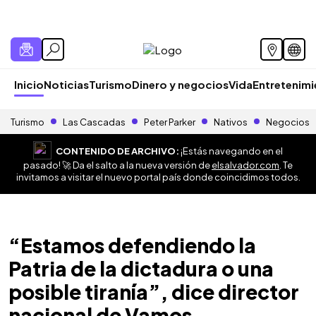
Inicio
Noticias
Turismo
Dinero y negocios
Vida
Entretenim
Turismo
Las Cascadas
Peter Parker
Nativos
Negocios
CONTENIDO DE ARCHIVO:
¡Estás navegando en el
pasado! 🚀 Da el salto a la nueva versión de
elsalvador.com
. Te
invitamos a visitar el nuevo portal país donde coincidimos todos.
“Estamos defendiendo la
Patria de la dictadura o una
posible tiranía”, dice director
nacional de Vamos