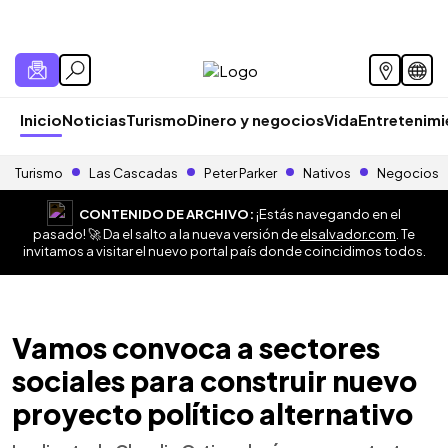
Inicio
Noticias
Turismo
Dinero y negocios
Vida
Entretenim
Turismo
Las Cascadas
Peter Parker
Nativos
Negocios
CONTENIDO DE ARCHIVO:
¡Estás navegando en el
pasado! 🚀 Da el salto a la nueva versión de
elsalvador.com
. Te
invitamos a visitar el nuevo portal país donde coincidimos todos.
Vamos convoca a sectores
sociales para construir nuevo
proyecto político alternativo