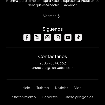
informa, pero también inspira. Que te representa. Mostramos
de lo que está hecho El Salvador.
Ver mas ❯
Síguenos
Contáctanos
+503 7854 0662
anunciate@elsalvador.com
Inicio
Turismo
Noticias
Vida
Entretenimiento
Deportes
Dinero y Negocios