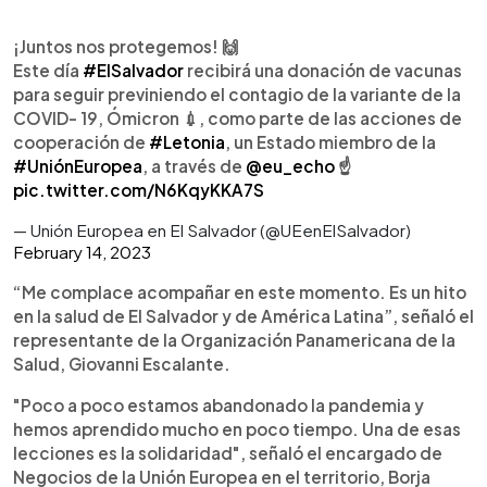
¡Juntos nos protegemos! 🙌
Este día
#ElSalvador
recibirá una donación de vacunas
para seguir previniendo el contagio de la variante de la
COVID- 19, Ómicron 💉, como parte de las acciones de
cooperación de
#Letonia
, un Estado miembro de la
#UniónEuropea
, a través de
@eu_echo
☝
pic.twitter.com/N6KqyKKA7S
— Unión Europea en El Salvador (@UEenElSalvador)
February 14, 2023
“Me complace acompañar en este momento. Es un hito
en la salud de El Salvador y de América Latina”, señaló el
representante de la Organización Panamericana de la
Salud, Giovanni Escalante.
"Poco a poco estamos abandonado la pandemia y
hemos aprendido mucho en poco tiempo. Una de esas
lecciones es la solidaridad", señaló el encargado de
Negocios de la Unión Europea en el territorio, Borja