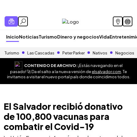
Inicio
Noticias
Turismo
Dinero y negocios
Vida
Entretenim
Turismo
Las Cascadas
Peter Parker
Nativos
Negocios
CONTENIDO DE ARCHIVO:
¡Estás navegando en el
pasado! 🚀 Da el salto a la nueva versión de
elsalvador.com
. Te
invitamos a visitar el nuevo portal país donde coincidimos todos.
El Salvador recibió donativo
de 100,800 vacunas para
combatir el Covid-19