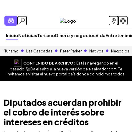
Inicio
Noticias
Turismo
Dinero y negocios
Vida
Entretenim
Turismo
Las Cascadas
Peter Parker
Nativos
Negocios
CONTENIDO DE ARCHIVO:
¡Estás navegando en el
pasado! 🚀 Da el salto a la nueva versión de
elsalvador.com
. Te
invitamos a visitar el nuevo portal país donde coincidimos todos.
Diputados acuerdan prohibir
el cobro de interés sobre
intereses en créditos