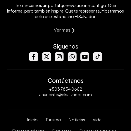
Te ofrecemos un portal que evoluciona contigo. Que
informa, pero también inspira. Que te representa. Mostramos
de lo que está hecho El Salvador.
Ver mas ❯
Síguenos
Contáctanos
+503 7854 0662
anunciate@elsalvador.com
Inicio
Turismo
Noticias
Vida
Entretenimiento
Deportes
Dinero y Negocios