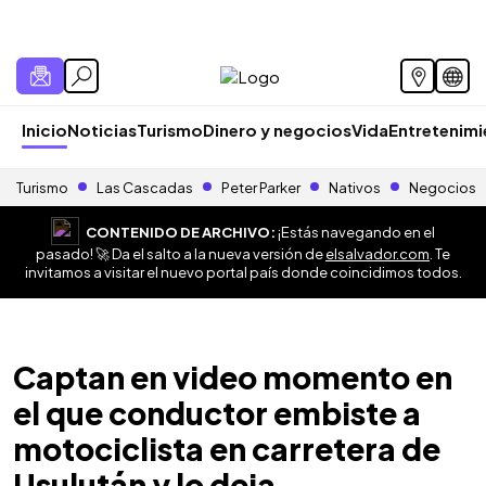
Inicio
Noticias
Turismo
Dinero y negocios
Vida
Entretenim
Turismo
Las Cascadas
Peter Parker
Nativos
Negocios
CONTENIDO DE ARCHIVO:
¡Estás navegando en el
pasado! 🚀 Da el salto a la nueva versión de
elsalvador.com
. Te
invitamos a visitar el nuevo portal país donde coincidimos todos.
Captan en video momento en
el que conductor embiste a
motociclista en carretera de
Usulután y lo deja