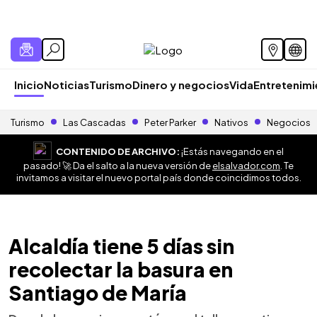
Inicio
Noticias
Turismo
Dinero y negocios
Vida
Entretenim
Turismo
Las Cascadas
Peter Parker
Nativos
Negocios
CONTENIDO DE ARCHIVO:
¡Estás navegando en el
pasado! 🚀 Da el salto a la nueva versión de
elsalvador.com
. Te
invitamos a visitar el nuevo portal país donde coincidimos todos.
Alcaldía tiene 5 días sin
recolectar la basura en
Santiago de María