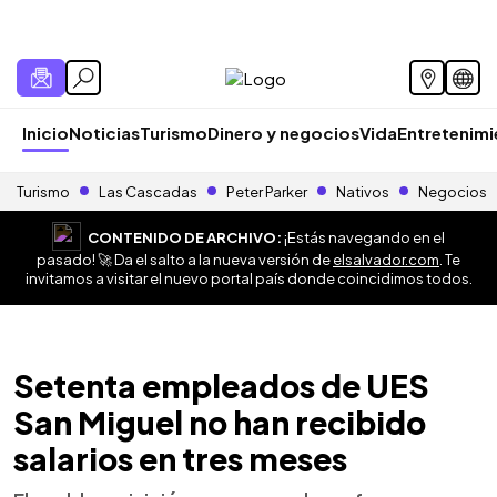
Inicio
Noticias
Turismo
Dinero y negocios
Vida
Entretenim
Turismo
Las Cascadas
Peter Parker
Nativos
Negocios
CONTENIDO DE ARCHIVO:
¡Estás navegando en el
pasado! 🚀 Da el salto a la nueva versión de
elsalvador.com
. Te
invitamos a visitar el nuevo portal país donde coincidimos todos.
Setenta empleados de UES
San Miguel no han recibido
salarios en tres meses