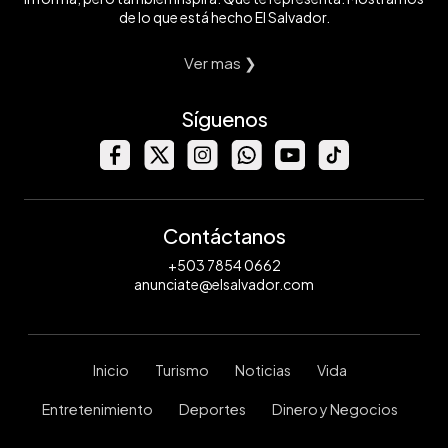
de lo que está hecho El Salvador.
Ver mas ❯
Síguenos
Contáctanos
+503 7854 0662
anunciate@elsalvador.com
Inicio
Turismo
Noticias
Vida
Entretenimiento
Deportes
Dinero y Negocios