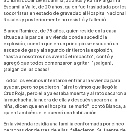
Sonia Escobar de Escamilla, 32 años y Karla Margarita
Escamilla Valle, de 20 años, quien fue trasladada por los
socorristas en estado de gravedad al Hospital Nacional
Rosales y posteriormente no resistió y falleció.
Blanca Ramírez, de 75 años, quien reside en la casa
situada a la par de la vivienda donde sucedió la
explosión, cuenta que en un principio se escuchó un
escape de gas y al segundo sintieron la explosión,
"hasta a nosotros nos aventó el impacto", contó y
agregó que todos comenzaron a gritar: "¡salgan!,
¡salgan de las casas!.
Todos los vecinos intentaron entrar a la vivienda para
ayudar, pero no pudieron, "al rato vimos que llegó la
Cruz Roja, pero ella ya estaba muerta y al rato sacaron a
la muchacha, la nuera de ella y después sacaron a la
niña, dicen que en el hospital se murió", contó Blanca, a
quien también se le quemó una habitación.
En la vivienda residía una familia conformada por cinco
personas donde tres de ellas, fallecieron. Su fuente de