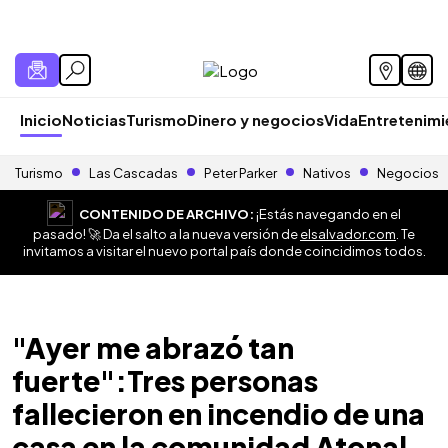
Inicio
Noticias
Turismo
Dinero y negocios
Vida
Entretenim
Turismo
Las Cascadas
Peter Parker
Nativos
Negocios
CONTENIDO DE ARCHIVO:
¡Estás navegando en el
pasado! 🚀 Da el salto a la nueva versión de
elsalvador.com
. Te
invitamos a visitar el nuevo portal país donde coincidimos todos.
"Ayer me abrazó tan
fuerte":Tres personas
fallecieron en incendio de una
casa en la comunidad Atonal