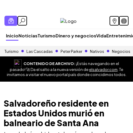
Inicio
Noticias
Turismo
Dinero y negocios
Vida
Entretenim
Turismo
Las Cascadas
Peter Parker
Nativos
Negocios
CONTENIDO DE ARCHIVO:
¡Estás navegando en el
pasado! 🚀 Da el salto a la nueva versión de
elsalvador.com
. Te
invitamos a visitar el nuevo portal país donde coincidimos todos.
Salvadoreño residente en
Estados Unidos murió en
balneario de Santa Ana