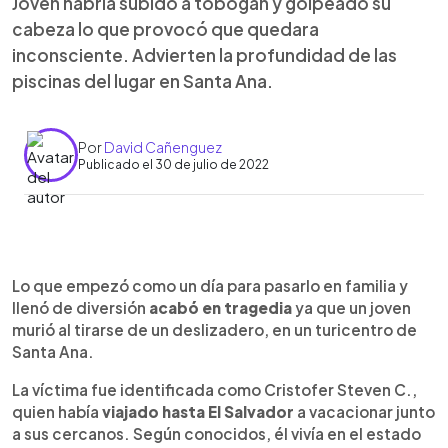
Joven habría subido a tobogán y golpeado su
cabeza lo que provocó que quedara
inconsciente. Advierten la profundidad de las
piscinas del lugar en Santa Ana.
Por
David Cañenguez
Publicado el 30 de julio de 2022
0:00
►
Escuchar artículo
Lo que empezó como un día para pasarlo en familia y
llenó de diversión
acabó en tragedia
ya que un joven
murió al tirarse de un deslizadero, en un turicentro de
Santa Ana.
La víctima fue identificada como Cristofer Steven C.,
quien había
viajado hasta El Salvador
a vacacionar junto
a sus cercanos. Según conocidos, él vivía en el estado