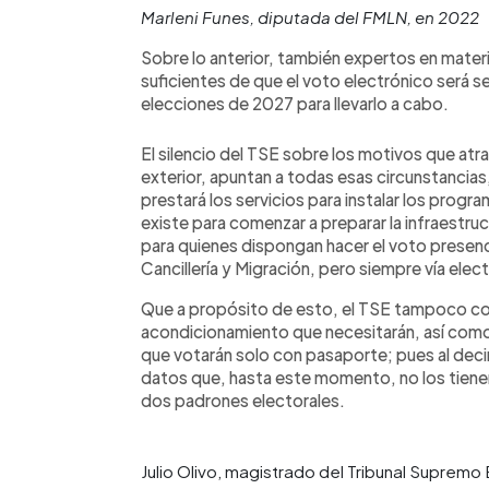
Marleni Funes, diputada del FMLN, en 2022
Sobre lo anterior, también expertos en materia
suficientes de que el voto electrónico será se
elecciones de 2027 para llevarlo a cabo.
El silencio del TSE sobre los motivos que atra
exterior, apuntan a todas esas circunstancia
prestará los servicios para instalar los pro
existe para comenzar a preparar la infraestru
para quienes dispongan hacer el voto presenci
Cancillería y Migración, pero siempre vía elec
Que a propósito de esto, el TSE tampoco con
acondicionamiento que necesitarán, así como 
que votarán solo con pasaporte; pues al decir
datos que, hasta este momento, no los tienen.
dos padrones electorales.
Julio Olivo, magistrado del Tribunal Supremo 