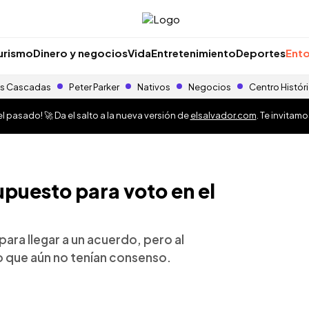
urismo
Dinero y negocios
Vida
Entretenimiento
Deportes
Ento
s Cascadas
Peter Parker
Nativos
Negocios
Centro Histór
 pasado! 🚀 Da el salto a la nueva versión de
elsalvador.com
. Te invitam
upuesto para voto en el
para llegar a un acuerdo, pero al
jo que aún no tenían consenso.