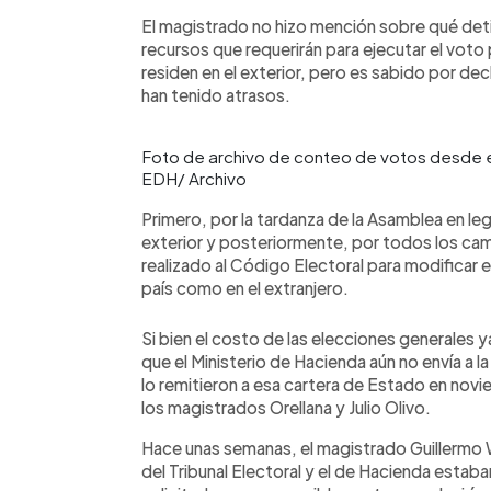
El magistrado no hizo mención sobre qué detie
recursos que requerirán para ejecutar el voto
residen en el exterior, pero es sabido por d
han tenido atrasos.
Foto de archivo de conteo de votos desde e
EDH/ Archivo
Primero, por la tardanza de la Asamblea en legis
exterior y posteriormente, por todos los cam
realizado al Código Electoral para modificar e
país como en el extranjero.
Si bien el costo de las elecciones generales y
que el Ministerio de Hacienda aún no envía a l
lo remitieron a esa cartera de Estado en no
los magistrados Orellana y Julio Olivo.
Hace unas semanas, el magistrado Guillermo 
del Tribunal Electoral y el de Hacienda estaba