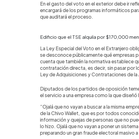
En el gasto del voto en el exterior debe ir re
encargará de los programas informáticos para 
que auditará el proceso.
Edificio que el TSE alquila por $170,000 me
La Ley Especial del Voto en el Extranjero oblig
se desconoce públicamente qué empresas pod
cuenta que también la normativa establece qu
contratación directa, es decir, sin pasar por 
Ley de Adquisiciones y Contrataciones de la 
Diputados de los partidos de oposición teme
el servicio a una empresa como la que diseñó l
“Ojalá que no vayan a buscar a la misma empre
de la Chivo Wallet, que es por todos conocido
información y quejas de personas que no pued
lo hizo. Ojalá que no vayan a poner un sistem
preparando un gran fraude electoral masivo a