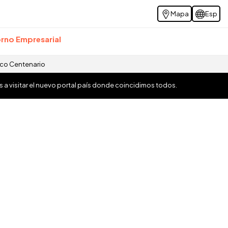
Mapa
Esp
rno Empresarial
ico Centenario
os a visitar el nuevo portal país donde coincidimos todos.