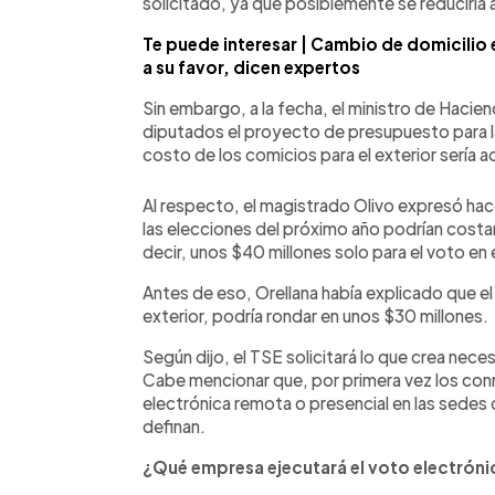
solicitado, ya que posiblemente se reduciría 
Te puede interesar | Cambio de domicilio 
a su favor, dicen expertos
Sin embargo, a la fecha, el ministro de Haciend
diputados el proyecto de presupuesto para las
costo de los comicios para el exterior sería
Al respecto, el magistrado Olivo expresó hac
las elecciones del próximo año podrían costar
decir, unos $40 millones solo para el voto en e
Antes de eso, Orellana había explicado que el g
exterior, podría rondar en unos $30 millones.
Según dijo, el TSE solicitará lo que crea neces
Cabe mencionar que, por primera vez los con
electrónica remota o presencial en las sedes
definan.
¿Qué empresa ejecutará el voto electrón