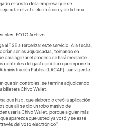
flejado el costo de la empresa que se
ejecutar el voto electrónico y de la firma
nsuales. FOTO Archivo
a al TSE a tercerizar este servicio. A la fecha,
rían ser las adjudicadas, tomando en
e para agilizar el proceso se hará mediante
los controles del gasto público que impone la
Administración Pública (LACAP), aún vigente.
n que sin controles, se termine adjudicando
a billetera Chivo Wallet.
sa que hizo, que elaboró o creó la aplicación
s que allí se dio un robo masivo de
en usar la Chivo Wallet, porque alguien más
a que aparezca que usted ya votó y se esté
 través del voto electrónico”