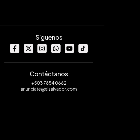
Síguenos
Contáctanos
+503 7854 0662
anunciate@elsalvador.com