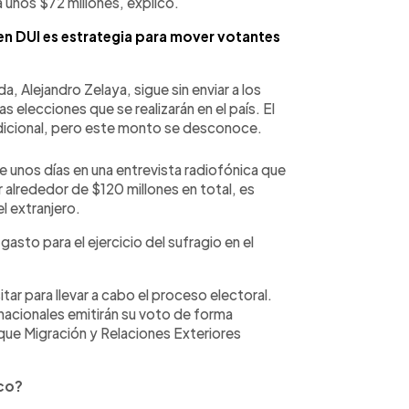
a unos $72 millones, explicó.
en DUI es estrategia para mover votantes
a, Alejandro Zelaya, sigue sin enviar a los
 elecciones que se realizarán en el país. El
 adicional, pero este monto se desconoce.
e unos días en una entrevista radiofónica que
 alrededor de $120 millones en total, es
l extranjero.
asto para el ejercicio del sufragio en el
itar para llevar a cabo el proceso electoral.
nacionales emitirán su voto de forma
 que Migración y Relaciones Exteriores
ico?