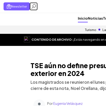
Newsletter
Inicio
Noticias
T
Turismo
La
CONTENIDO DE ARCHIVO:
¡Estás navegando en el
TSE aún no define pres
exterior en 2024
Los magistrados se reunieron el lunes 
cierre de esta nota, Noel Orellana, di
Por
Eugenia Velásquez