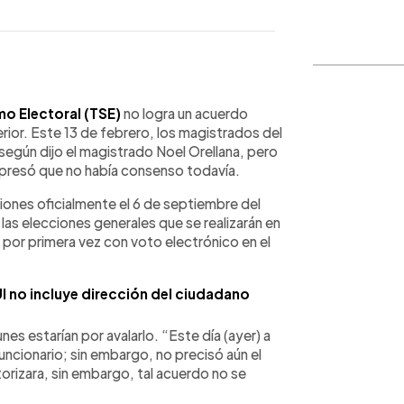
WhatsApp
Copiar link
mo Electoral (TSE)
no logra un acuerdo
erior. Este 13 de febrero, los magistrados del
 según dijo el magistrado Noel Orellana, pero
 expresó que no había consenso todavía.
ones oficialmente el 6 de septiembre del
las elecciones generales que se realizarán en
o por primera vez con voto electrónico en el
I no incluye dirección del ciudadano
nes estarían por avalarlo. “Este día (ayer) a
funcionario; sin embargo, no precisó aún el
orizara, sin embargo, tal acuerdo no se