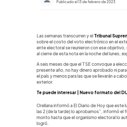
Publicado el 13 de febrero de 2023
0:00
Facebook
Twitter
►
Escuchar artículo
Las semanas transcurren y el
Tribunal Supre
sobre el costo del voto electrónico en el ext
ente electoral se reunieron con ese objetivo,
al cierre de esta nota en la noche del lunes,
A seis meses de que el TSE convoque a elecci
presente año, no hay dinero aprobado ni para 
el país y menos para las que se llevarán a cab
exterior.
Te puede interesar | Nuevo formato del DU
Orellana informó a El Diario de Hoy que este lu
las 2 (de la tarde) lo aprobamos”, informó el 
monto hasta que el organismo electoral lo aut
logró.