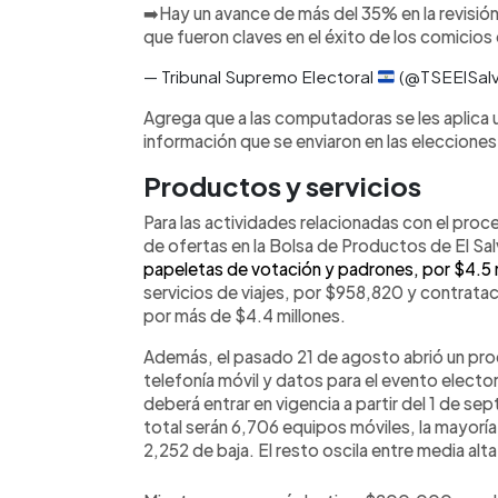
➡️Hay un avance de más del 35% en la revisió
que fueron claves en el éxito de los comicios 
— Tribunal Supremo Electoral
(@TSEElSal
Agrega que a las computadoras se les aplica 
información que se enviaron en las eleccione
Productos y servicios
Para las actividades relacionadas con el proce
de ofertas en la Bolsa de Productos de El S
papeletas de votación y padrones, por $4.5 
servicios de viajes, por $958,820 y contratac
por más de $4.4 millones.
Además, el pasado 21 de agosto abrió un pro
telefonía móvil y datos para el evento elector
deberá entrar en vigencia a partir del 1 de se
total serán 6,706 equipos móviles, la mayoría
2,252 de baja. El resto oscila entre media alta, 