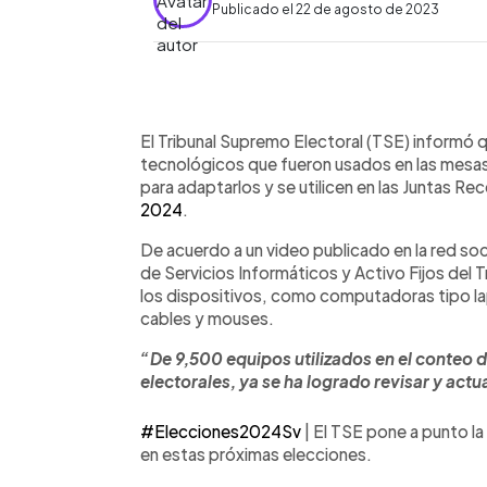
Publicado el 22 de agosto de 2023
0:00
Facebook
Twitter
►
Escuchar artículo
El Tribunal Supremo Electoral (TSE) informó 
tecnológicos que fueron usados en las mesas
para adaptarlos y se utilicen en las Juntas Re
2024
.
De acuerdo a un video publicado en la red soci
de Servicios Informáticos y Activo Fijos del Tr
los dispositivos, como computadoras tipo l
cables y mouses.
“De 9,500 equipos utilizados en el conteo d
electorales, ya se ha logrado revisar y actu
#Elecciones2024Sv
| El TSE pone a punto l
en estas próximas elecciones.