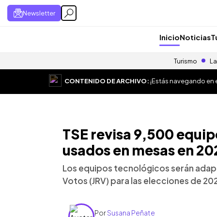
Newsletter
Inicio
Noticias
T
Turismo
La
CONTENIDO DE ARCHIVO:
¡Estás navegando en el
TSE revisa 9,500 equip
usados en mesas en 20
Los equipos tecnológicos serán adap
Votos (JRV) para las elecciones de 20
Por
Susana Peñate