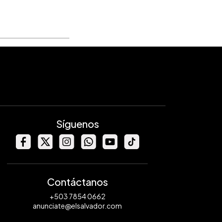
Síguenos
Contáctanos
+503 7854 0662
anunciate@elsalvador.com