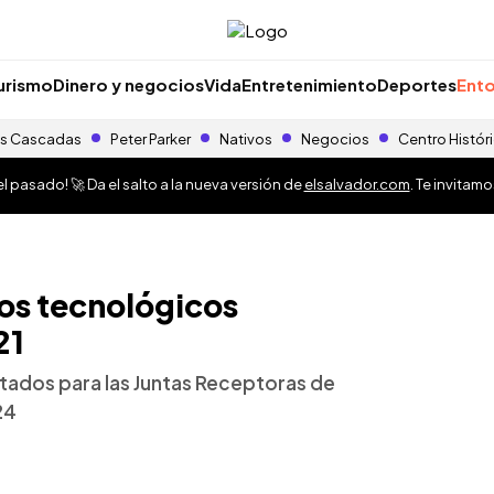
urismo
Dinero y negocios
Vida
Entretenimiento
Deportes
Ento
s Cascadas
Peter Parker
Nativos
Negocios
Centro Histór
 pasado! 🚀 Da el salto a la nueva versión de
elsalvador.com
. Te invitam
os tecnológicos
21
tados para las Juntas Receptoras de
24