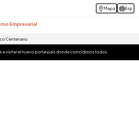
Mapa
Esp
rno Empresarial
ico Centenario
os a visitar el nuevo portal país donde coincidimos todos.