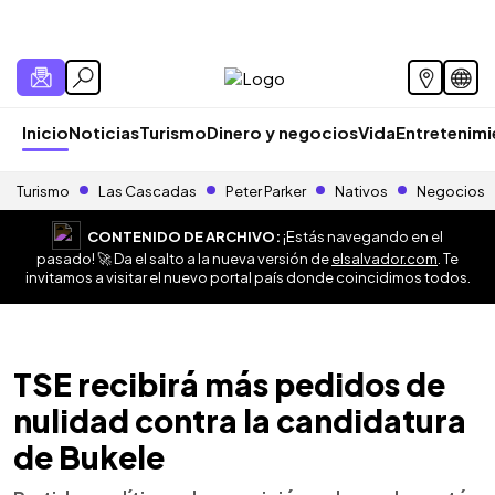
Inicio
Noticias
Turismo
Dinero y negocios
Vida
Entretenim
Turismo
Las Cascadas
Peter Parker
Nativos
Negocios
CONTENIDO DE ARCHIVO:
¡Estás navegando en el
pasado! 🚀 Da el salto a la nueva versión de
elsalvador.com
. Te
invitamos a visitar el nuevo portal país donde coincidimos todos.
TSE recibirá más pedidos de
nulidad contra la candidatura
de Bukele