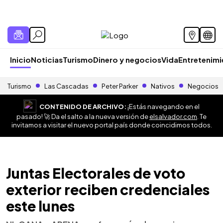
Inicio
Noticias
Turismo
Dinero y negocios
Vida
Entretenim
Turismo
Las Cascadas
Peter Parker
Nativos
Negocios
CONTENIDO DE ARCHIVO:
¡Estás navegando en el
pasado! 🚀 Da el salto a la nueva versión de
elsalvador.com
. Te
invitamos a visitar el nuevo portal país donde coincidimos todos.
Juntas Electorales de voto
exterior reciben credenciales
este lunes