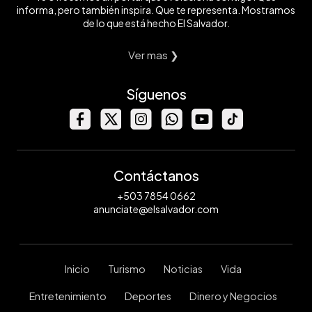
informa, pero también inspira. Que te representa. Mostramos
de lo que está hecho El Salvador.
Ver mas ❯
Síguenos
Contáctanos
+503 7854 0662
anunciate@elsalvador.com
Inicio
Turismo
Noticias
Vida
Entretenimiento
Deportes
Dinero y Negocios