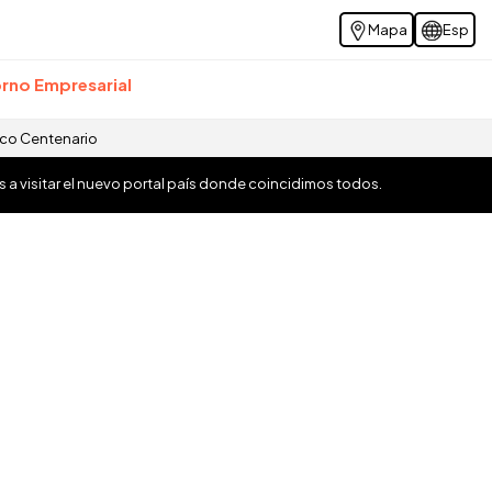
Mapa
Esp
rno Empresarial
ico Centenario
os a visitar el nuevo portal país donde coincidimos todos.