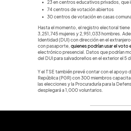
23 en centros educativos privados, que im
74 centros de votación abiertos
30 centros de votación en casas comunal
Hasta el momento, el registro electoral tien
3,251,745 mujeres y 2,951,033 hombres. A
Identidad (DUI) con dirección en el extranjer
con pasaporte,
quienes podrían usar el voto 
electrónico presencial. Datos que podrían mod
del DUI para salvadoreños en el exterior el 5
Y el TSE también prevé contar con el apoyo de
República (PGR) con 300 miembros capacitado
las elecciones y la Procuraduría para la De
desplegará a 1,000 voluntarios.