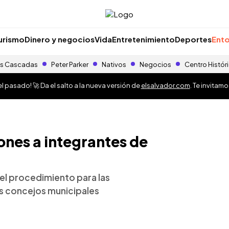
urismo
Dinero y negocios
Vida
Entretenimiento
Deportes
Ento
s Cascadas
Peter Parker
Nativos
Negocios
Centro Histór
 pasado! 🚀 Da el salto a la nueva versión de
elsalvador.com
. Te invitam
ones a integrantes de
 el procedimiento para las
os concejos municipales