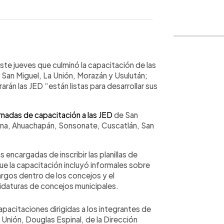
WhatsApp
Copiar link
ste jueves que culminó la capacitación de las
San Miguel, La Unión, Morazán y Usulután;
arán las JED “están listas para desarrollar sus
ornadas de capacitación a las JED
de San
Ana, Ahuachapán, Sonsonate, Cuscatlán, San
 encargadas de inscribir las planillas de
que la capacitación incluyó informales sobre
argos dentro de los concejos y el
idaturas de concejos municipales.
apacitaciones dirigidas a los integrantes de
 Unión, Douglas Espinal, de la Dirección