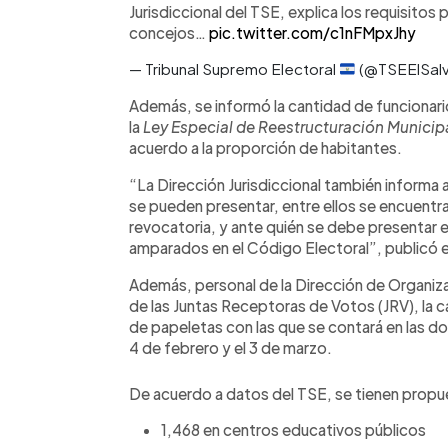
Jurisdiccional del TSE, explica los requisitos
concejos…
pic.twitter.com/c1nFMpxJhy
— Tribunal Supremo Electoral
(@TSEElSal
Además, se informó la cantidad de funcionario
la
Ley Especial de Reestructuración Municip
acuerdo a la proporción de habitantes.
“La Dirección Jurisdiccional también informa 
se pueden presentar, entre ellos se encuentran
revocatoria, y ante quién se debe presentar
amparados en el Código Electoral”, publicó e
Además, personal de la Dirección de Organizac
de las Juntas Receptoras de Votos (JRV), la 
de papeletas con las que se contará en las dos
4 de febrero y el 3 de marzo.
De acuerdo a datos del TSE, se tienen propu
1,468 en centros educativos públicos