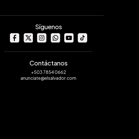
Síguenos
Contáctanos
+503 7854 0662
anunciate@elsalvador.com