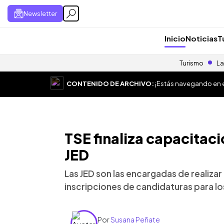
Newsletter
Inicio
Noticias
T
Turismo
La
CONTENIDO DE ARCHIVO:
¡Estás navegando en el
TSE finaliza capacitaci
JED
Las JED son las encargadas de realizar
inscripciones de candidaturas para l
Por
Susana Peñate