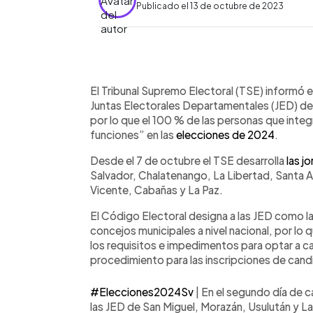
Publicado el 13 de octubre de 2023
0:00
Facebook
Twitter
►
Escuchar artículo
El Tribunal Supremo Electoral (TSE) informó e
Juntas Electorales Departamentales (JED) de 
por lo que el 100 % de las personas que integr
funciones” en las
elecciones de 2024
.
Desde el 7 de octubre el TSE desarrolla
las j
Salvador, Chalatenango, La Libertad, Santa 
Vicente, Cabañas y La Paz.
El Código Electoral designa a las JED como las
concejos municipales a nivel nacional, por lo 
los requisitos e impedimentos para optar a c
procedimiento para las inscripciones de cand
#Elecciones2024Sv
| En el segundo día de c
las JED de San Miguel, Morazán, Usulután y La