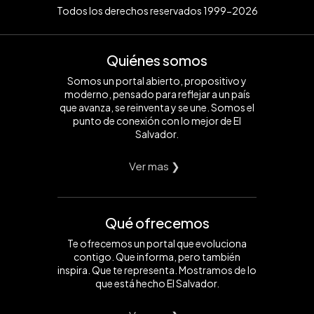
Todos los derechos reservados 1999-2026
Quiénes somos
Somos un portal abierto, propositivo y
moderno, pensado para reflejar a un país
que avanza, se reinventa y se une. Somos el
punto de conexión con lo mejor de El
Salvador.
Ver mas ❯
Qué ofrecemos
Te ofrecemos un portal que evoluciona
contigo. Que informa, pero también
inspira. Que te representa. Mostramos de lo
que está hecho El Salvador.