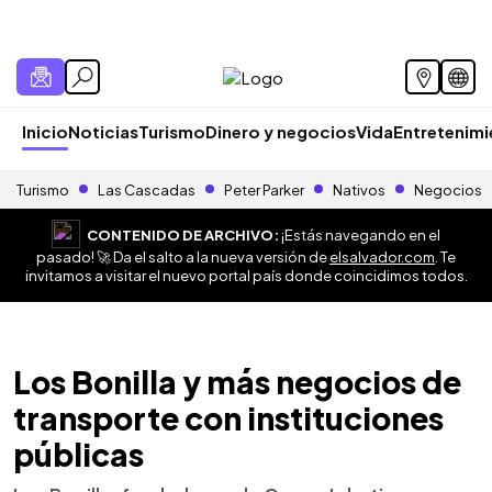
Inicio
Noticias
Turismo
Dinero y negocios
Vida
Entretenim
Turismo
Las Cascadas
Peter Parker
Nativos
Negocios
CONTENIDO DE ARCHIVO:
¡Estás navegando en el
pasado! 🚀 Da el salto a la nueva versión de
elsalvador.com
. Te
invitamos a visitar el nuevo portal país donde coincidimos todos.
Los Bonilla y más negocios de
transporte con instituciones
públicas