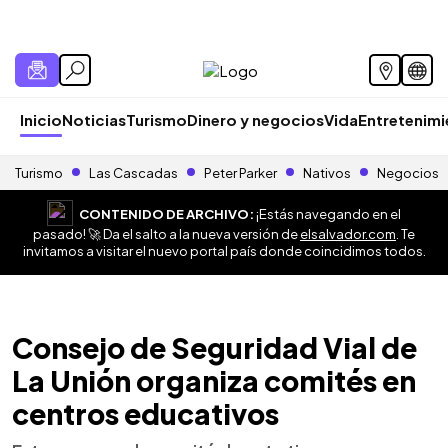
Inicio
Noticias
Turismo
Dinero y negocios
Vida
Entretenim
Turismo
Las Cascadas
Peter Parker
Nativos
Negocios
CONTENIDO DE ARCHIVO:
¡Estás navegando en el
pasado! 🚀 Da el salto a la nueva versión de
elsalvador.com
. Te
invitamos a visitar el nuevo portal país donde coincidimos todos.
Consejo de Seguridad Vial de
La Unión organiza comités en
centros educativos