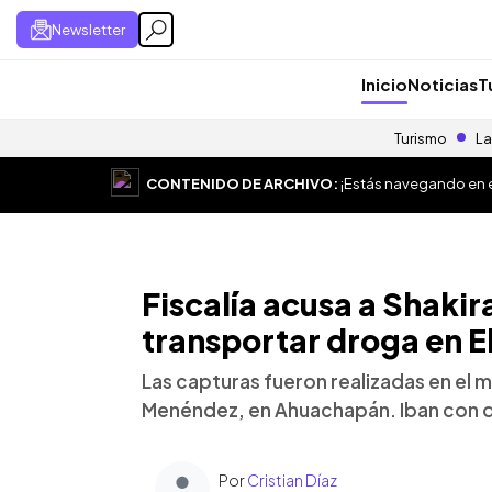
Newsletter
Inicio
Noticias
T
Turismo
La
CONTENIDO DE ARCHIVO:
¡Estás navegando en el
Fiscalía acusa a Shakir
transportar droga en E
Las capturas fueron realizadas en el 
Menéndez, en Ahuachapán. Iban con 
Por
Cristian Díaz