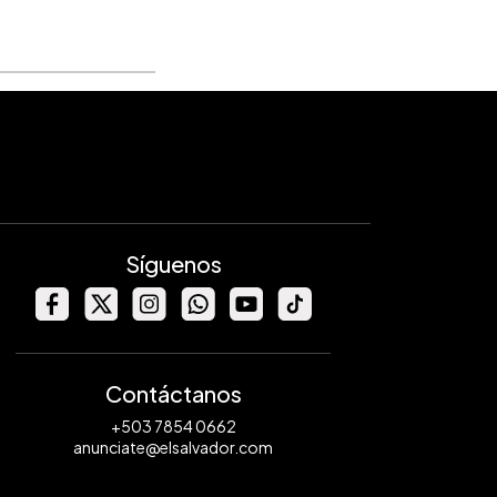
Síguenos
Contáctanos
+503 7854 0662
anunciate@elsalvador.com