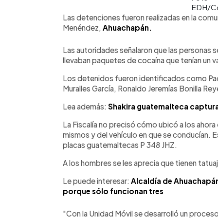
EDH/Co
Las detenciones fueron realizadas en la comu
Menéndez,
Ahuachapán.
Las autoridades señalaron que las personas 
llevaban paquetes de cocaína que tenían un 
Los detenidos fueron identificados como Paol
Muralles García, Ronaldo Jeremías Bonilla Re
Lea además:
Shakira guatemalteca captur
La Fiscalía no precisó cómo ubicó a los ahora
mismos y del vehículo en que se conducían. 
placas guatemaltecas P 348 JHZ.
A los hombres se les aprecia que tienen tatua
Le puede interesar:
Alcaldía de Ahuachapá
porque sólo funcionan tres
"Con la Unidad Móvil se desarrolló un proceso