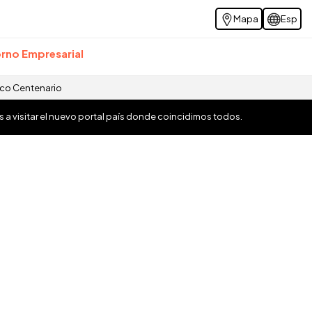
Mapa
Esp
rno Empresarial
ico Centenario
os a visitar el nuevo portal país donde coincidimos todos.