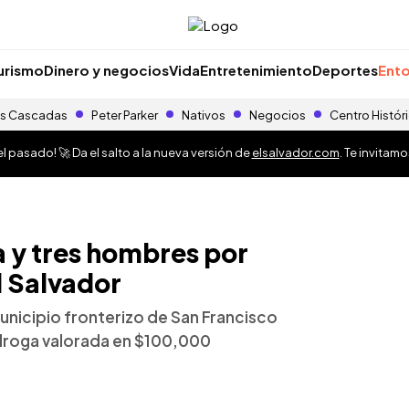
urismo
Dinero y negocios
Vida
Entretenimiento
Deportes
Ento
s Cascadas
Peter Parker
Nativos
Negocios
Centro Histór
 pasado! 🚀 Da el salto a la nueva versión de
elsalvador.com
. Te invitam
a y tres hombres por
l Salvador
municipio fronterizo de San Francisco
droga valorada en $100,000