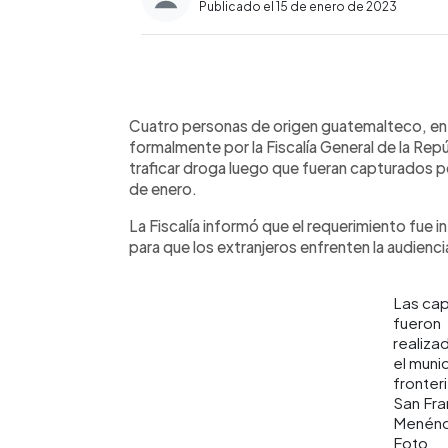
Publicado el 15 de enero de 2023
0:00
Facebook
Twitter
►
Escuchar artículo
Cuatro personas de origen guatemalteco, ent
formalmente por la Fiscalía General de la Rep
traficar droga luego que fueran capturados por
de enero.
La Fiscalía informó que el requerimiento fue 
para que los extranjeros enfrenten la audiencia 
Las cap
fueron
realiza
el muni
fronter
San Fra
Menénd
Foto