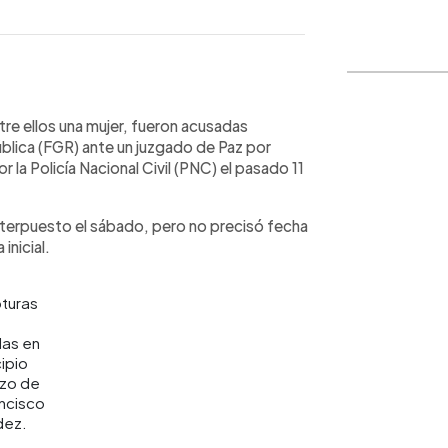
WhatsApp
Copiar link
re ellos una mujer, fueron acusadas
ública (FGR) ante un juzgado de Paz por
 la Policía Nacional Civil (PNC) el pasado 11
interpuesto el sábado, pero no precisó fecha
inicial.
turas
das en
cipio
izo de
ncisco
ez.