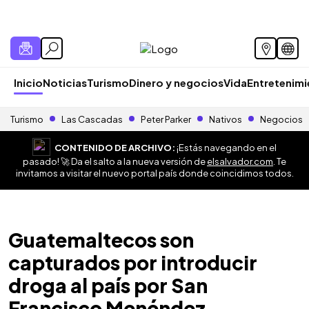
Inicio
Noticias
Turismo
Dinero y negocios
Vida
Entretenim
Turismo
Las Cascadas
Peter Parker
Nativos
Negocios
CONTENIDO DE ARCHIVO:
¡Estás navegando en el
pasado! 🚀 Da el salto a la nueva versión de
elsalvador.com
. Te
invitamos a visitar el nuevo portal país donde coincidimos todos.
Guatemaltecos son
capturados por introducir
droga al país por San
Francisco Menéndez