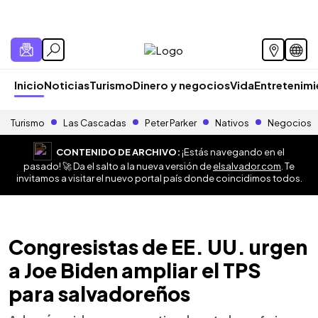
Inicio
Noticias
Turismo
Dinero y negocios
Vida
Entretenim
Turismo
Las Cascadas
Peter Parker
Nativos
Negocios
CONTENIDO DE ARCHIVO:
¡Estás navegando en el
pasado! 🚀 Da el salto a la nueva versión de
elsalvador.com
. Te
invitamos a visitar el nuevo portal país donde coincidimos todos.
Congresistas de EE. UU. urgen
a Joe Biden ampliar el TPS
para salvadoreños