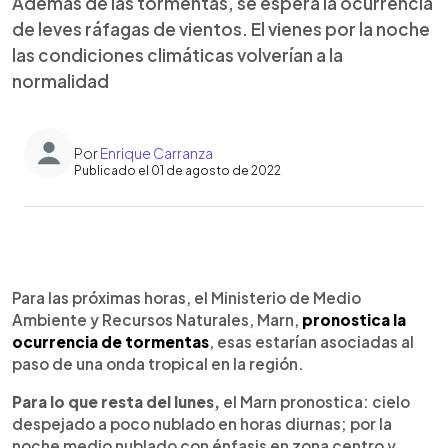
Además de las tormentas, se espera la ocurrencia
de leves ráfagas de vientos. El vienes por la noche
las condiciones climáticas volverían a la
normalidad
Por
Enrique Carranza
Publicado el 01 de agosto de 2022
0:00
►
Escuchar artículo
Para las próximas horas, el Ministerio de Medio
Ambiente y Recursos Naturales, Marn,
pronostica la
ocurrencia de tormentas
, esas estarían asociadas al
paso de una onda tropical en la región.
Para lo que resta del lunes,
el Marn pronostica: cielo
despejado a poco nublado en horas diurnas; por la
noche medio nublado con énfasis en zona centro y