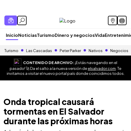
Inicio
Noticias
Turismo
Dinero y negocios
Vida
Entretenim
Turismo
Las Cascadas
Peter Parker
Nativos
Negocios
CONTENIDO DE ARCHIVO:
¡Estás navegando en el
pasado! 🚀 Da el salto a la nueva versión de
elsalvador.com
. Te
invitamos a visitar el nuevo portal país donde coincidimos todos.
Onda tropical causará
tormentas en El Salvador
durante las próximas horas