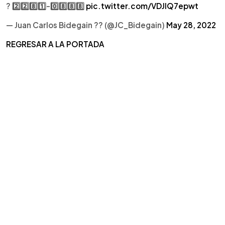
? 2️⃣2️⃣8️⃣1️⃣-0️⃣8️⃣8️⃣8️⃣
pic.twitter.com/VDJlQ7epwt
— Juan Carlos Bidegain ?? (@JC_Bidegain)
May 28, 2022
REGRESAR A LA PORTADA