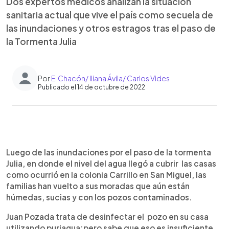
Dos expertos médicos analizan la situación
sanitaria actual que vive el país como secuela de
las inundaciones y otros estragos tras el paso de
la Tormenta Julia
Por
E. Chacón/ Iliana Ávila/ Carlos Vides
Publicado el 14 de octubre de 2022
0:00
►
Escuchar artículo
Luego de las inundaciones por el paso de la tormenta
Julia, en donde el nivel del agua llegó a cubrir las casas
como ocurrió en la colonia Carrillo en San Miguel, las
familias han vuelto a sus moradas que aún están
húmedas, sucias y con los pozos contaminados.
Juan Pozada trata de desinfectar el pozo en su casa
utilizando puriagua;pero sabe que eso es insuficiente