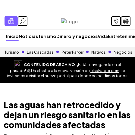
Inicio
Noticias
Turismo
Dinero y negocios
Vida
Entretenim
Turismo
Las Cascadas
Peter Parker
Nativos
Negocios
CONTENIDO DE ARCHIVO:
¡Estás navegando en el
pasado! 🚀 Da el salto a la nueva versión de
elsalvador.com
. Te
invitamos a visitar el nuevo portal país donde coincidimos todos.
Las aguas han retrocedido y
dejan un riesgo sanitario en las
comunidades afectadas