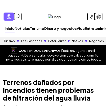
Inicio
Noticias
Turismo
Dinero y negocios
Vida
Entretenim
Turismo
Las Cascadas
Peter Parker
Nativos
Negocios
CONTENIDO DE ARCHIVO:
¡Estás navegando en el
pasado! 🚀 Da el salto a la nueva versión de
elsalvador.com
. Te
invitamos a visitar el nuevo portal país donde coincidimos todos.
Terrenos dañados por
incendios tienen problemas
de filtración del agua lluvia