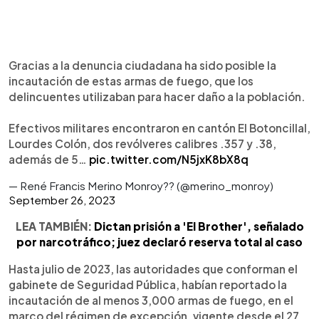
Gracias a la denuncia ciudadana ha sido posible la
incautación de estas armas de fuego, que los
delincuentes utilizaban para hacer daño a la población.
Efectivos militares encontraron en cantón El Botoncillal,
Lourdes Colón, dos revólveres calibres .357 y .38,
además de 5…
pic.twitter.com/N5jxK8bX8q
— René Francis Merino Monroy?? (@merino_monroy)
September 26, 2023
LEA TAMBIÉN:
Dictan prisión a 'El Brother', señalado
por narcotráfico; juez declaró reserva total al caso
Hasta julio de 2023, las autoridades que conforman el
gabinete de Seguridad Pública, habían reportado la
incautación de al menos 3,000 armas de fuego, en el
marco del régimen de excepción, vigente desde el 27