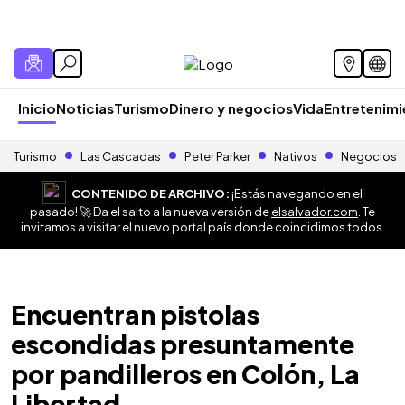
Inicio
Noticias
Turismo
Dinero y negocios
Vida
Entretenim
Turismo
Las Cascadas
Peter Parker
Nativos
Negocios
CONTENIDO DE ARCHIVO:
¡Estás navegando en el
pasado! 🚀 Da el salto a la nueva versión de
elsalvador.com
. Te
invitamos a visitar el nuevo portal país donde coincidimos todos.
Encuentran pistolas
escondidas presuntamente
por pandilleros en Colón, La
Libertad