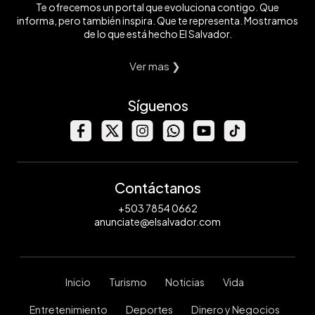
Te ofrecemos un portal que evoluciona contigo. Que
informa, pero también inspira. Que te representa. Mostramos
de lo que está hecho El Salvador.
Ver mas ❯
Síguenos
Contáctanos
+503 7854 0662
anunciate@elsalvador.com
Inicio
Turismo
Noticias
Vida
Entretenimiento
Deportes
Dinero y Negocios