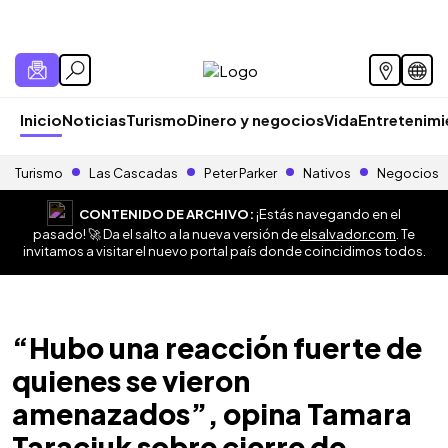
Inicio
Noticias
Turismo
Dinero y negocios
Vida
Entretenim
Turismo
Las Cascadas
Peter Parker
Nativos
Negocios
CONTENIDO DE ARCHIVO:
¡Estás navegando en el
pasado! 🚀 Da el salto a la nueva versión de
elsalvador.com
. Te
invitamos a visitar el nuevo portal país donde coincidimos todos.
“Hubo una reacción fuerte de
quienes se vieron
amenazados”, opina Tamara
Taraciuk sobre cierre de