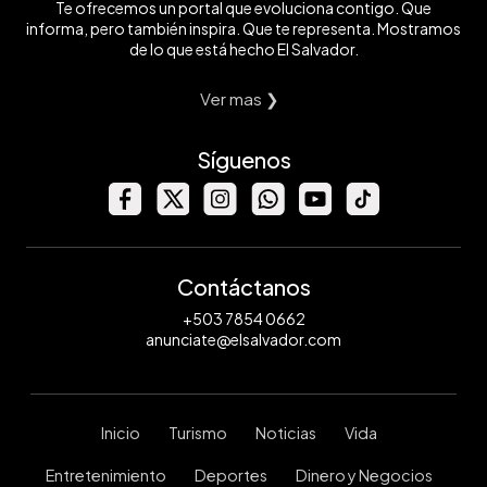
Te ofrecemos un portal que evoluciona contigo. Que
informa, pero también inspira. Que te representa. Mostramos
de lo que está hecho El Salvador.
Ver mas ❯
Síguenos
Contáctanos
+503 7854 0662
anunciate@elsalvador.com
Inicio
Turismo
Noticias
Vida
Entretenimiento
Deportes
Dinero y Negocios