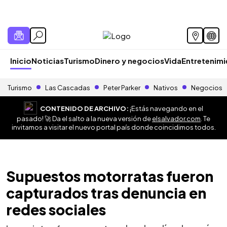
Inicio
Noticias
Turismo
Dinero y negocios
Vida
Entretenim
Turismo
Las Cascadas
Peter Parker
Nativos
Negocios
CONTENIDO DE ARCHIVO:
¡Estás navegando en el
pasado! 🚀 Da el salto a la nueva versión de
elsalvador.com
. Te
invitamos a visitar el nuevo portal país donde coincidimos todos.
Supuestos motorratas fueron
capturados tras denuncia en
redes sociales