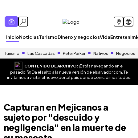
Inicio
Noticias
Turismo
Dinero y negocios
Vida
Entretenim
Turismo
Las Cascadas
Peter Parker
Nativos
Negocios
CONTENIDO DE ARCHIVO:
¡Estás navegando en el
pasado! 🚀 Da el salto a la nueva versión de
elsalvador.com
. Te
invitamos a visitar el nuevo portal país donde coincidimos todos.
Capturan en Mejicanos a
sujeto por "descuido y
negligencia" en la muerte de
su mascota