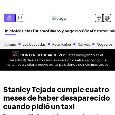
Inicio
Noticias
Turismo
Dinero y negocios
Vida
Entretenim
Turismo
Las Cascadas
Peter Parker
Nativos
Negocios
CONTENIDO DE ARCHIVO:
¡Estás navegando en el
pasado! 🚀 Da el salto a la nueva versión de
elsalvador.com
. Te
invitamos a visitar el nuevo portal país donde coincidimos todos.
Stanley Tejada cumple cuatro
meses de haber desaparecido
cuando pidió un taxi