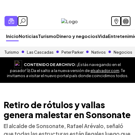
Inicio
Noticias
Turismo
Dinero y negocios
Vida
Entretenim
Turismo
Las Cascadas
Peter Parker
Nativos
Negocios
CONTENIDO DE ARCHIVO:
¡Estás navegando en el
pasado! 🚀 Da el salto a la nueva versión de
elsalvador.com
. Te
invitamos a visitar el nuevo portal país donde coincidimos todos.
Retiro de rótulos y vallas
genera malestar en Sonsonate
El alcalde de Sonsonate, Rafael Arévalo, señaló
que todas las estructuras están ilegales luego que