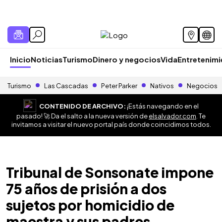
Inicio
Noticias
Turismo
Dinero y negocios
Vida
Entretenim
Turismo
Las Cascadas
Peter Parker
Nativos
Negocios
CONTENIDO DE ARCHIVO:
¡Estás navegando en el
pasado! 🚀 Da el salto a la nueva versión de
elsalvador.com
. Te
invitamos a visitar el nuevo portal país donde coincidimos todos.
Tribunal de Sonsonate impone
75 años de prisión a dos
sujetos por homicidio de
maestra y sus padres