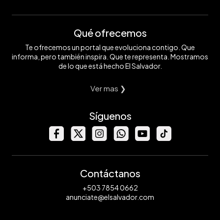
Qué ofrecemos
Te ofrecemos un portal que evoluciona contigo. Que
informa, pero también inspira. Que te representa. Mostramos
de lo que está hecho El Salvador.
Ver mas ❯
Síguenos
Contáctanos
+503 7854 0662
anunciate@elsalvador.com