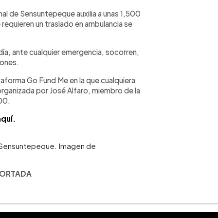
al de Sensuntepeque auxilia a unas 1,500
e requieren un traslado en ambulancia se
a día, ante cualquier emergencia, socorren,
iones.
ataforma Go Fund Me en la que cualquiera
rganizada por José Alfaro, miembro de la
00.
quí.
l Sensuntepeque. Imagen de
 PORTADA