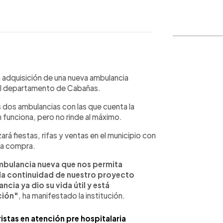
WhatsApp
Copiar link
a adquisición de una nueva ambulancia
 el departamento de Cabañas.
s dos ambulancias con las que cuenta la
ún funciona, pero no rinde al máximo.
á fiestas, rifas y ventas en el municipio con
 la compra.
mbulancia nueva que nos permita
y la continuidad de nuestro proyecto
cia ya dio su vida útil y está
ción"
, ha manifestado la institución.
stas en atención pre hospitalaria