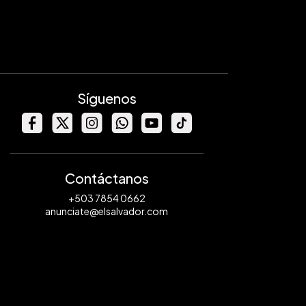
Síguenos
Contáctanos
+503 7854 0662
anunciate@elsalvador.com