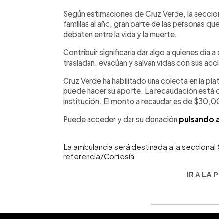
Según estimaciones de Cruz Verde, la seccion
familias al año, gran parte de las personas qu
debaten entre la vida y la muerte.
Contribuir significaría dar algo a quienes día 
trasladan, evacúan y salvan vidas con sus acc
Cruz Verde ha habilitado una colecta en la pl
puede hacer su aporte. La recaudación está o
institución. El monto a recaudar es de $30,0
Puede acceder y dar su donación
pulsando a
La ambulancia será destinada a la secciona
referencia/Cortesía
IR A LA