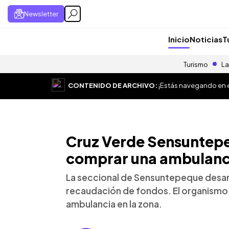
Newsletter
Inicio
Noticias
T
Turismo
La
CONTENIDO DE ARCHIVO:
¡Estás navegando en el
Cruz Verde Sensuntep
comprar una ambulanc
La seccional de Sensuntepeque desarr
recaudación de fondos. El organismo
ambulancia en la zona.