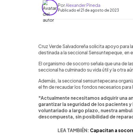
Por
Alexander Pineda
Publicado el 21 de agosto de 2023
0:00
Facebook
Twitter
►
Escuchar artículo
Cruz Verde Salvadoreña solicita apoyo para l
destinada a la seccional Sensuntepeque, en
El organismo de socorro señala que una de la
seccional ha culminado su vida útil y la otra a
Además, la seccional sensuntepecana organizar
el fin de recaudar los fondos necesarios para
"Actualmente necesitamos adquirir una a
garantizar la seguridad de los pacientes 
voluntariado a largo plazo, nuestra ambulan
descompuesta, sin posibilidad de repara
LEA TAMBIÉN:
Capacitan a socorri