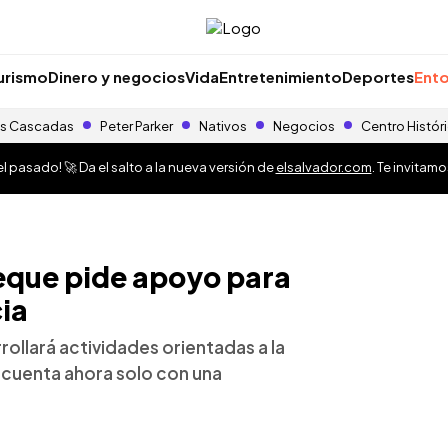
urismo
Dinero y negocios
Vida
Entretenimiento
Deportes
Ento
s Cascadas
Peter Parker
Nativos
Negocios
Centro Histór
 pasado! 🚀 Da el salto a la nueva versión de
elsalvador.com
. Te invitam
eque pide apoyo para
ia
ollará actividades orientadas a la
 cuenta ahora solo con una