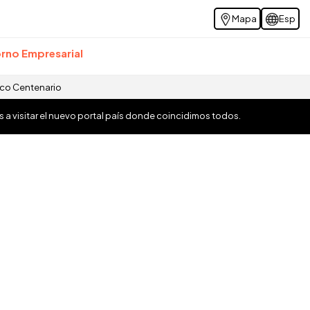
Mapa
Esp
rno Empresarial
ico Centenario
os a visitar el nuevo portal país donde coincidimos todos.