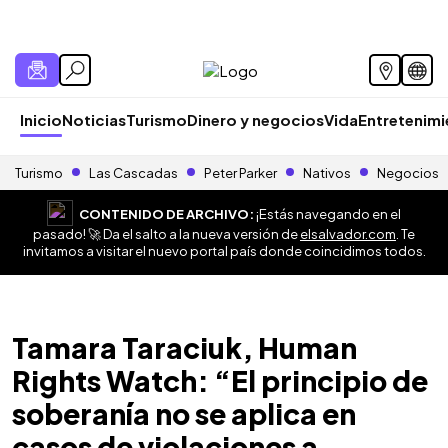
Inicio
Noticias
Turismo
Dinero y negocios
Vida
Entretenim
Turismo
Las Cascadas
Peter Parker
Nativos
Negocios
CONTENIDO DE ARCHIVO:
¡Estás navegando en el
pasado! 🚀 Da el salto a la nueva versión de
elsalvador.com
. Te
invitamos a visitar el nuevo portal país donde coincidimos todos.
Tamara Taraciuk, Human
Rights Watch: “El principio de
soberanía no se aplica en
casos de violaciones a