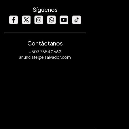
Síguenos
Contáctanos
+503 7854 0662
anunciate@elsalvador.com