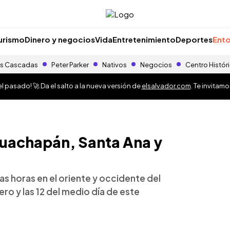
urismo
Dinero y negocios
Vida
Entretenimiento
Deportes
Ento
s Cascadas
Peter Parker
Nativos
Negocios
Centro Histór
 pasado! 🚀 Da el salto a la nueva versión de
elsalvador.com
. Te invitam
huachapán, Santa Ana y
mas horas en el oriente y occidente del
ero y las 12 del medio día de este