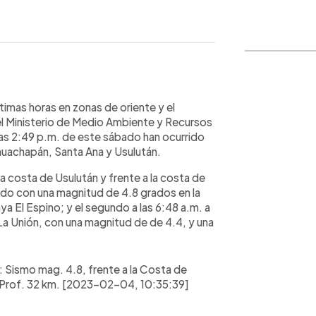
WhatsApp
Copiar link
timas horas en zonas de oriente y el
el Ministerio de Medio Ambiente y Recursos
 las 2:49 p.m. de este sábado han ocurrido
uachapán, Santa Ana y Usulután.
a costa de Usulután y frente a la costa de
bado con una magnitud de 4.8 grados en la
aya El Espino; y el segundo a las 6:48 a.m. a
 La Unión, con una magnitud de de 4.4, y una
ismo mag. 4.8, frente a la Costa de
o. Prof. 32 km. [2023-02-04, 10:35:39]