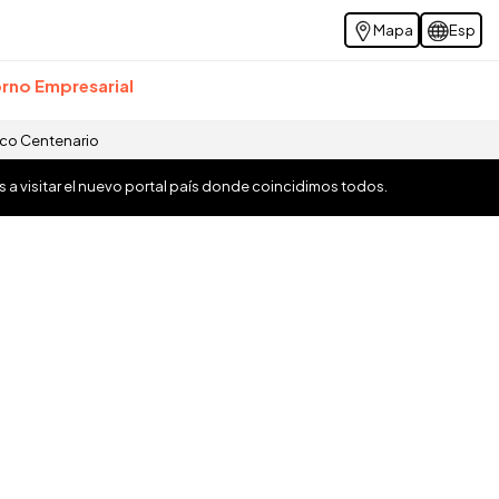
Mapa
Esp
rno Empresarial
ico Centenario
os a visitar el nuevo portal país donde coincidimos todos.