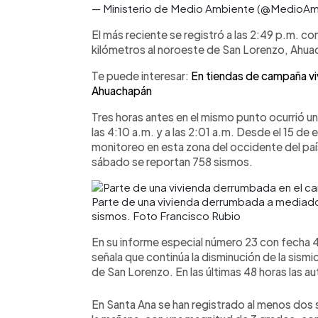
— Ministerio de Medio Ambiente (@MedioA
El más reciente se registró a las 2:49 p.m. co
kilómetros al noroeste de San Lorenzo, Ahua
Te puede interesar:
En tiendas de campaña vi
Ahuachapán
Tres horas antes en el mismo punto ocurrió u
las 4:10 a.m. y a las 2:01 a.m. Desde el 15 d
monitoreo en esta zona del occidente del paí
sábado se reportan 758 sismos.
Parte de una vivienda derrumbada a mediado
sismos. Foto Francisco Rubio
En su informe especial número 23 con fecha 4
señala que continúa la disminución de la sismi
de San Lorenzo. En las últimas 48 horas las 
En Santa Ana se han registrado al menos dos 