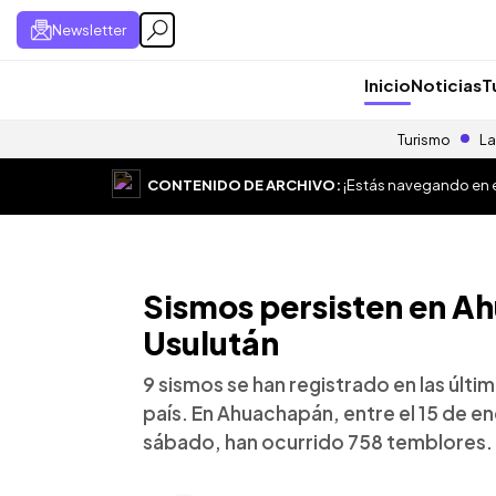
Newsletter
Inicio
Noticias
T
Turismo
La
CONTENIDO DE ARCHIVO:
¡Estás navegando en el
Sismos persisten en A
Usulután
9 sismos se han registrado en las últi
país. En Ahuachapán, entre el 15 de en
sábado, han ocurrido 758 temblores.