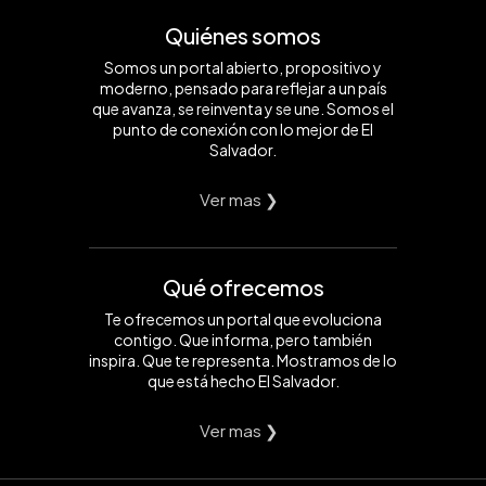
Quiénes somos
Somos un portal abierto, propositivo y
moderno, pensado para reflejar a un país
que avanza, se reinventa y se une. Somos el
punto de conexión con lo mejor de El
Salvador.
Ver mas ❯
Qué ofrecemos
Te ofrecemos un portal que evoluciona
contigo. Que informa, pero también
inspira. Que te representa. Mostramos de lo
que está hecho El Salvador.
Ver mas ❯