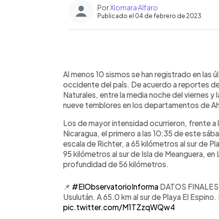
Por
Xiomara Alfaro
Publicado el 04 de febrero de 2023
0:00
Facebook
Twitter
►
Escuchar artículo
Al menos 10 sismos se han registrado en las úl
occidente del país. De acuerdo a reportes d
Naturales, entre la media noche del viernes y
nueve temblores en los departamentos de Ah
Los de mayor intensidad ocurrieron, frente a l
Nicaragua, el primero a las 10:35 de este sá
escala de Richter, a 65 kilómetros al sur de Pl
95 kilómetros al sur de Isla de Meanguera, en
profundidad de 56 kilómetros.
📌
#ElObservatorioInforma
DATOS FINALES: S
Usulután. A 65.0 km al sur de Playa El Espin
pic.twitter.com/M1TZzqWQw4