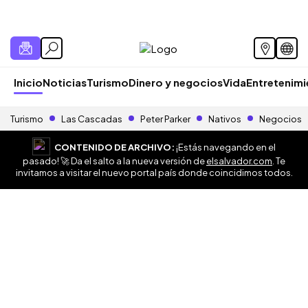
Inicio
Noticias
Turismo
Dinero y negocios
Vida
Entretenim
Turismo
Las Cascadas
Peter Parker
Nativos
Negocios
CONTENIDO DE ARCHIVO:
¡Estás navegando en el
pasado! 🚀 Da el salto a la nueva versión de
elsalvador.com
. Te
invitamos a visitar el nuevo portal país donde coincidimos todos.